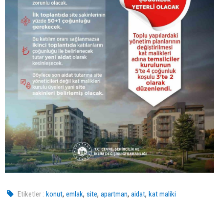
,
,
,
,
,
Etiketler :
konut
emlak
site
apartman
aidat
kat maliki