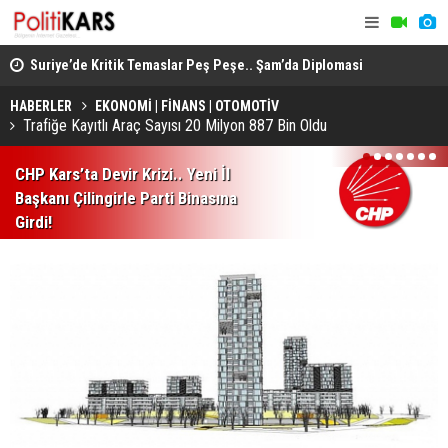
ında
Suriye’de Kritik Temaslar Peş Peşe.. Şam’da Diplomasi
“Milli Day
ve Güvenlik Gündemi Öne Çıktı!
HÜDA PAR d
HABERLER
EKONOMİ | FİNANS | OTOMOTİV
Trafiğe Kayıtlı Araç Sayısı 20 Milyon 887 Bin Oldu
1
2
3
4
5
6
7
CHP Kars’ta Devir Krizi.. Yeni İl
Başkanı Çilingirle Parti Binasına
Girdi!