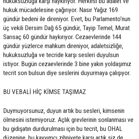
hukuksuzluğa karşı haykırıyor. Herkesi bu adalet ve
hukuk mücadelesine çağırıyor. Nasır Yağız 169
gündür bedeni ile direniyor. Evet, bu Parlamento’nun
üç vekili Dersim Dağ 65 gündür, Tayip Temel, Murat
Sarısaç 60 gündür haykırıyor. Cezaevlerinde 144
gündür yüzlerce mahkum direniyor, adaletsizliğe,
hukuksuzluğa ve tecride karşı sesleri duyulsun
istiyor. Bugün cezaevlerinde 3 bine yakın yoldaşımız
tecrit son bulsun diye seslerini duyurmaya çalışıyor.
BU VEBALİ HİÇ KİMSE TAŞIMAZ
Duymuyorsunuz, duyun artık bu sesleri, kimsenin
ölmesini istemiyoruz. Açlık grevlerinin sonlanması ve
bu gidişatın durdurulması için bu tecrit, bu OHAL
düzenine, bu kayyımcı zihniyete karşı artık siz de