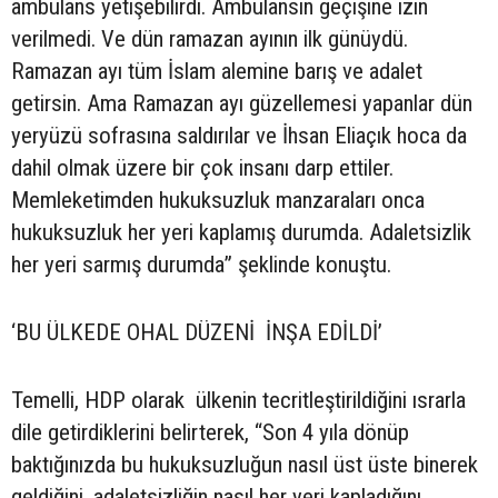
ambulans yetişebilirdi. Ambulansın geçişine izin
verilmedi. Ve dün ramazan ayının ilk günüydü.
Ramazan ayı tüm İslam alemine barış ve adalet
getirsin. Ama Ramazan ayı güzellemesi yapanlar dün
yeryüzü sofrasına saldırılar ve İhsan Eliaçık hoca da
dahil olmak üzere bir çok insanı darp ettiler.
Memleketimden hukuksuzluk manzaraları onca
hukuksuzluk her yeri kaplamış durumda. Adaletsizlik
her yeri sarmış durumda” şeklinde konuştu.
‘BU ÜLKEDE OHAL DÜZENİ İNŞA EDİLDİ’
Temelli, HDP olarak ülkenin tecritleştirildiğini ısrarla
dile getirdiklerini belirterek, “Son 4 yıla dönüp
baktığınızda bu hukuksuzluğun nasıl üst üste binerek
geldiğini, adaletsizliğin nasıl her yeri kapladığını