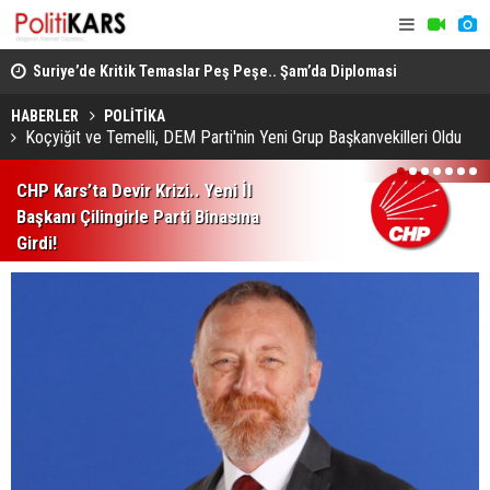
ında
Suriye’de Kritik Temaslar Peş Peşe.. Şam’da Diplomasi
“Milli Day
ve Güvenlik Gündemi Öne Çıktı!
HÜDA PAR d
HABERLER
POLİTİKA
Koçyiğit ve Temelli, DEM Parti'nin Yeni Grup Başkanvekilleri Oldu
1
2
3
4
5
6
7
CHP Kars’ta Devir Krizi.. Yeni İl
Başkanı Çilingirle Parti Binasına
Girdi!