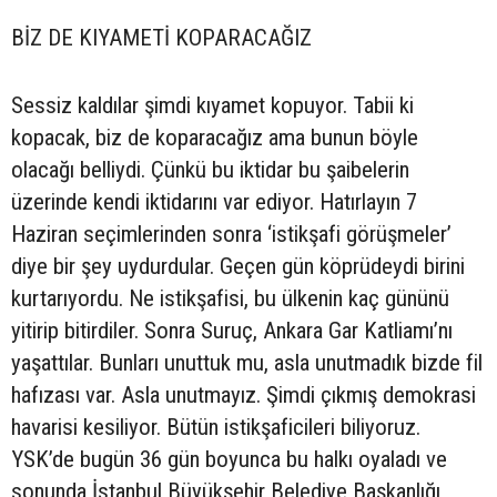
BİZ DE KIYAMETİ KOPARACAĞIZ
Sessiz kaldılar şimdi kıyamet kopuyor. Tabii ki
kopacak, biz de koparacağız ama bunun böyle
olacağı belliydi. Çünkü bu iktidar bu şaibelerin
üzerinde kendi iktidarını var ediyor. Hatırlayın 7
Haziran seçimlerinden sonra ‘istikşafi görüşmeler’
diye bir şey uydurdular. Geçen gün köprüdeydi birini
kurtarıyordu. Ne istikşafisi, bu ülkenin kaç gününü
yitirip bitirdiler. Sonra Suruç, Ankara Gar Katliamı’nı
yaşattılar. Bunları unuttuk mu, asla unutmadık bizde fil
hafızası var. Asla unutmayız. Şimdi çıkmış demokrasi
havarisi kesiliyor. Bütün istikşaficileri biliyoruz.
YSK’de bugün 36 gün boyunca bu halkı oyaladı ve
sonunda İstanbul Büyükşehir Belediye Başkanlığı