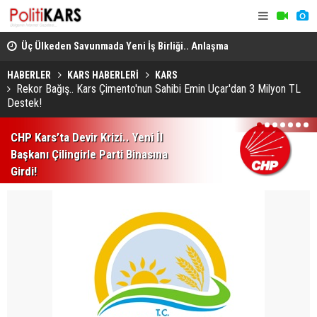
Üç Ülkeden Savunmada Yeni İş Birliği.. Anlaşma
Konya’da A
Mekke'de Düzenlenen Zirvede İmzalandı!
HABERLER
KARS HABERLERİ
KARS
Rekor Bağış.. Kars Çimento'nun Sahibi Emin Uçar'dan 3 Milyon TL
Destek!
1
2
3
4
5
6
7
CHP Kars’ta Devir Krizi.. Yeni İl
Başkanı Çilingirle Parti Binasına
Girdi!