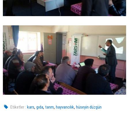
,
,
,
,
Etiketler :
kars
gıda
tarım
hayvancılık
hüseyin düzgün