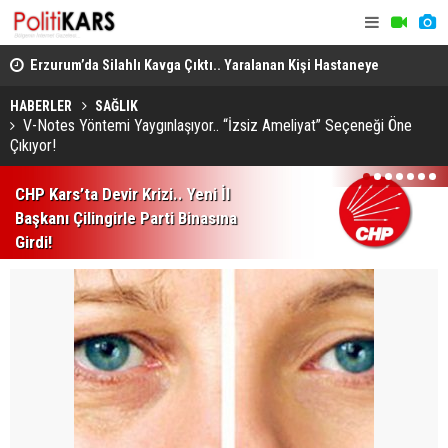
ü, 1
Erzurum’da Silahlı Kavga Çıktı.. Yaralanan Kişi Hastaneye
Menderes B
Kaldırıldı, Şüpheli Kaçtı!
Uzaklaştırı
HABERLER
SAĞLIK
V-Notes Yöntemi Yaygınlaşıyor.. “İzsiz Ameliyat” Seçeneği Öne
Çıkıyor!
1
2
3
4
5
6
7
CHP Kars’ta Devir Krizi.. Yeni İl
Başkanı Çilingirle Parti Binasına
Girdi!