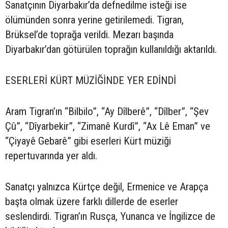
Sanatçının Diyarbakır’da defnedilme isteği ise
ölümünden sonra yerine getirilemedi. Tigran,
Brüksel’de toprağa verildi. Mezarı başında
Diyarbakır’dan götürülen toprağın kullanıldığı aktarıldı.
ESERLERİ KÜRT MÜZİĞİNDE YER EDİNDİ
Aram Tigran’ın “Bilbilo”, “Ay Dîlberê”, “Dîlber”, “Şev
Çû”, “Dîyarbekir”, “Zimanê Kurdî”, “Ax Lê Eman” ve
“Çiyayê Gebarê” gibi eserleri Kürt müziği
repertuvarında yer aldı.
Sanatçı yalnızca Kürtçe değil, Ermenice ve Arapça
başta olmak üzere farklı dillerde de eserler
seslendirdi. Tigran’ın Rusça, Yunanca ve İngilizce de