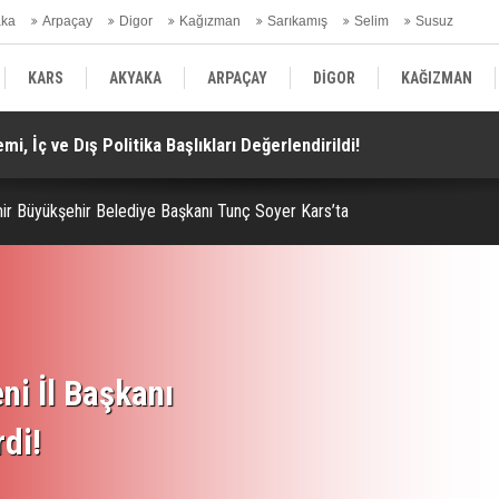
aka
Arpaçay
Digor
Kağızman
Sarıkamış
Selim
Susuz
ars Gündem
KARS
AKYAKA
ARPAÇAY
DİGOR
KAĞIZMAN
i, İç ve Dış Politika Başlıkları Değerlendirildi!
Do
SELİM
SUSUZ
KARS GÜNDEM
ir Büyükşehir Belediye Başkanı Tunç Soyer Kars’ta
ni İl Başkanı
rdi!