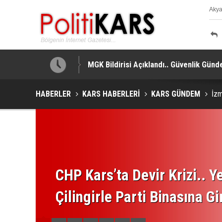
Aky
K
MGK Bildirisi Açıklandı.. Güvenlik Gündem
HABERLER
KARS HABERLERİ
KARS GÜNDEM
İzm
CHP Kars’ta Devir Krizi.. Ye
Çilingirle Parti Binasına Gi