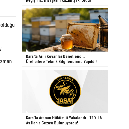
Değişimi.. İl Başkanı Kazım Şaki Oldu!
 olduğu
i.
Kars'ta Arılı Kovanlar Denetlendi..
 uzman
Üreticilere Teknik Bilgilendirme Yapıldı!
Kars’ta Aranan Hükümlü Yakalandı.. 12 Yıl 6
Ay Hapis Cezası Bulunuyordu!