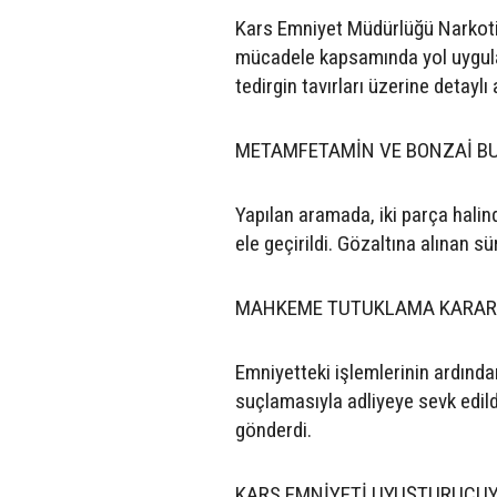
Kars Emniyet Müdürlüğü Narkotik
mücadele kapsamında yol uygula
tedirgin tavırları üzerine detaylı
METAMFETAMİN VE BONZAİ B
Yapılan aramada, iki parça hal
ele geçirildi. Gözaltına alınan 
MAHKEME TUTUKLAMA KARARI
Emniyetteki işlemlerinin ardınd
suçlamasıyla adliyeye sevk edil
gönderdi.
KARS EMNİYETİ UYUŞTURUCUY