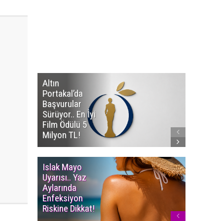
Altın
Manço’
Portakal’da
Mirasçıl
Başvurular
Telif Dav
Sürüyor.. En İyi
Eserleri
Film Ödülü 5
İadesi T
Milyon TL!
Edildi!
Islak Mayo
Multiple
Uyarısı.. Yaz
Myelom
Aylarında
Uyarısı.
Enfeksiyon
Süren K
Riskine Dikkat!
Ağrıların
Dikkate 