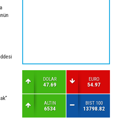
la
ünün
addesi
DOLAR
EURO
47.69
54.97
mak”
ALTIN
BIST 100
6534
13798.82