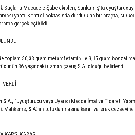
 Suçlarla Mücadele Şube ekipleri, Sarıkamış’ta uyuşturucuy
ması yaptı. Kontrol noktasında durdurulan bir araçta, sürüc
 arama gerçekleştirildi.
ULUNDU
inde toplam 36,33 gram metamfetamin ile 3,15 gram bonzai m
sürücünün 36 yaşındaki uzman çavuş S.A. olduğu belirlendi.
 VERDİ
an S.A., “Uyuşturucu veya Uyarıcı Madde İmal ve Ticareti Yap
di. Mahkeme, S.A.’nın tutuklanmasına karar vererek cezaevine
A KARŞI KARARLI