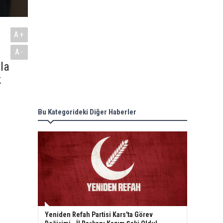
A+
A-
la
k
Bu Kategorideki Diğer Haberler
Yeniden Refah Partisi Kars'ta Görev