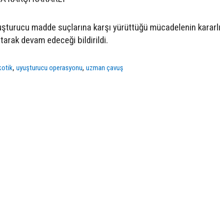
turucu madde suçlarına karşı yürüttüğü mücadelenin kararlıl
tarak devam edeceği bildirildi.
,
,
kotik
uyuşturucu operasyonu
uzman çavuş