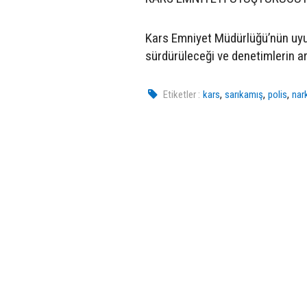
Kars Emniyet Müdürlüğü’nün uyuş
sürdürüleceği ve denetimlerin ar
,
,
,
Etiketler :
kars
sarıkamış
polis
nar