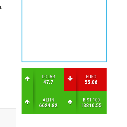
ı.
DOLAR
EURO
47.7
55.06
ALTIN
BIST 100
6624.82
13810.55