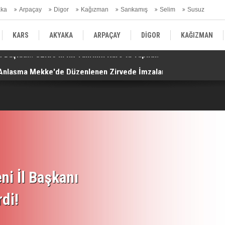
aka
Arpaçay
Digor
Kağızman
Sarıkamış
Selim
Susuz
ars Gündem
KARS
AKYAKA
ARPAÇAY
DİGOR
KAĞIZMAN
. Anlaşma Mekke'de Düzenlenen Zirvede İmzalandı!
Ko
SELİM
SUSUZ
KARS GÜNDEM
ni İl Başkanı
rdi!