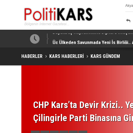
Aky
K
a Yapıldı!
Üç Ülkeden Savunmada Yeni İş Birliği.
HABERLER
KARS HABERLERİ
KARS GÜNDEM
CHP Kars’ta Devir Krizi.. Ye
Çilingirle Parti Binasına Gi