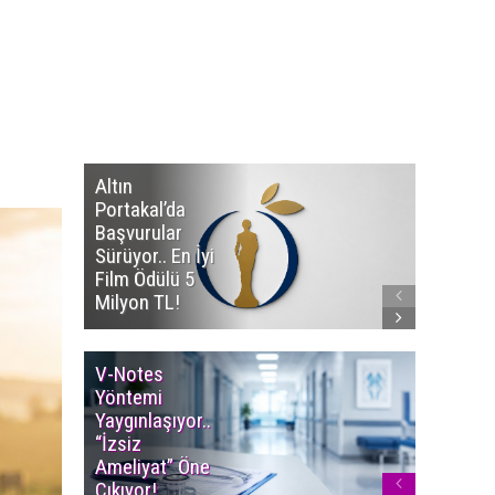
Altın
Manço’
Portakal’da
Mirasçıl
Başvurular
Telif Dav
Sürüyor.. En İyi
Eserleri
Film Ödülü 5
İadesi T
Milyon TL!
Edildi!
V-Notes
Islak M
Yöntemi
Uyarısı..
Yaygınlaşıyor..
Aylarınd
“İzsiz
Enfeksi
Ameliyat” Öne
Riskine 
Çıkıyor!