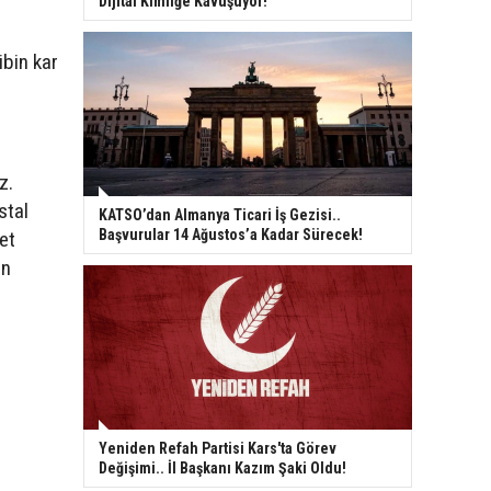
Dijital Kimliğe Kavuşuyor!
ibin kar
z.
stal
KATSO’dan Almanya Ticari İş Gezisi..
Başvurular 14 Ağustos’a Kadar Sürecek!
et
an
Yeniden Refah Partisi Kars'ta Görev
Değişimi.. İl Başkanı Kazım Şaki Oldu!