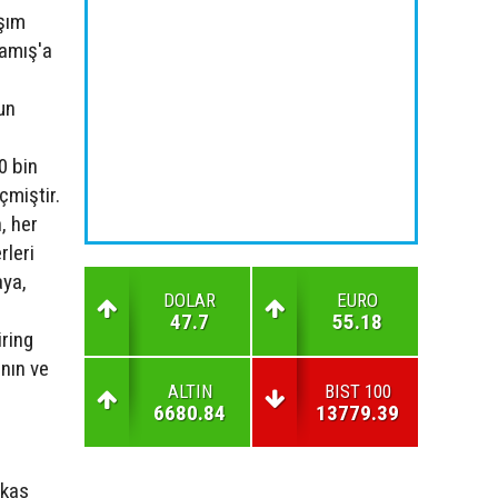
aşım
kamış'a
un
0 bin
çmiştir.
, her
rleri
aya,
DOLAR
EURO
47.7
55.18
ring
nın ve
ALTIN
BIST 100
6680.84
13779.39
fkas