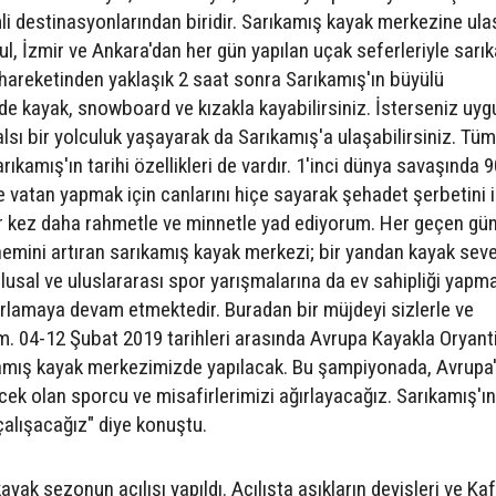
li destinasyonlarından biridir. Sarıkamış kayak merkezine ul
bul, İzmir ve Ankara'dan her gün yapılan uçak seferleriyle sarı
 hareketinden yaklaşık 2 saat sonra Sarıkamış'ın büyülü
nde kayak, snowboard ve kızakla kayabilirsiniz. İsterseniz uyg
alsı bir yolculuk yaşayarak da Sarıkamış'a ulaşabilirsiniz. Tüm
arıkamış'ın tarihi özellikleri de vardır. 1'inci dünya savaşında 9
re vatan yapmak için canlarını hiçe sayarak şehadet şerbetini i
ir kez daha rahmetle ve minnetle yad ediyorum. Her geçen gün
nemini artıran sarıkamış kayak merkezi; bir yandan kayak seve
ulusal ve uluslararası spor yarışmalarına da ev sahipliği yapm
ırlamaya devam etmektedir. Buradan bir müjdeyi sizlerle ve
 04-12 Şubat 2019 tarihleri arasında Avrupa Kayakla Oryanti
mış kayak merkezimizde yapılacak. Bu şampiyonada, Avrupa'
cek olan sporcu ve misafirlerimizi ağırlayacağız. Sarıkamış'ın
çalışacağız" diye konuştu.
yak sezonun açılışı yapıldı. Açılışta aşıkların deyişleri ve Ka