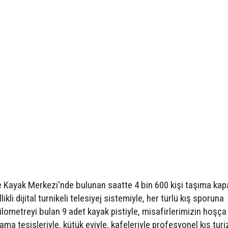
e Kayak Merkezi'nde bulunan saatte 4 bin 600 kişi taşıma kapa
li dijital turnikeli telesiyej sistemiyle, her türlü kış sporuna
ometreyi bulan 9 adet kayak pistiyle, misafirlerimizin hoşça 
ma tesisleriyle, kütük eviyle, kafeleriyle profesyonel kış tur