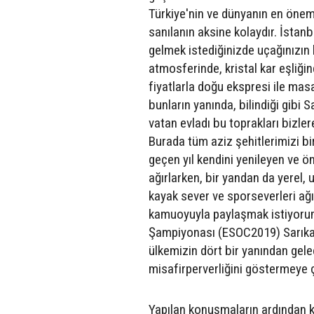
Türkiye'nin ve dünyanın en önem
sanılanın aksine kolaydır. İstan
gelmek istediğinizde uçağınızın
atmosferinde, kristal kar eşliği
fiyatlarla doğu ekspresi ile mas
bunların yanında, bilindiği gibi S
vatan evladı bu toprakları bizle
Burada tüm aziz şehitlerimizi b
geçen yıl kendini yenileyen ve ö
ağırlarken, bir yandan da yerel, 
kayak sever ve sporseverleri ağ
kamuoyuyla paylaşmak istiyorum.
Şampiyonası (ESOC2019) Sarıka
ülkemizin dört bir yanından gele
misafirperverliğini göstermeye 
Yapılan konuşmaların ardından ka