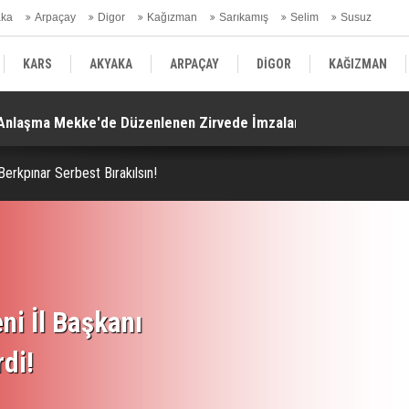
aka
Arpaçay
Digor
Kağızman
Sarıkamış
Selim
Susuz
ars Gündem
KARS
AKYAKA
ARPAÇAY
DİGOR
KAĞIZMAN
. Anlaşma Mekke'de Düzenlenen Zirvede İmzalandı!
Ko
SELİM
SUSUZ
KARS GÜNDEM
Berkpınar Serbest Bırakılsın!
ni İl Başkanı
rdi!