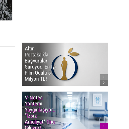
Altın
Manço’
Portakal’da
Mirasçıl
Başvurular
Telif Dav
Sürüyor.. En İyi
Eserleri
Film Ödülü 5
İadesi T
Milyon TL!
Edildi!
V-Notes
Islak M
Yöntemi
Uyarısı..
Yaygınlaşıyor..
Aylarınd
“İzsiz
Enfeksi
Ameliyat” Öne
Riskine 
Çıkıyor!