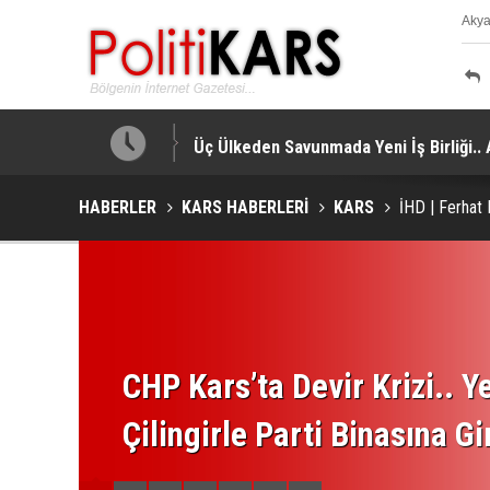
Aky
K
a Yapıldı!
Üç Ülkeden Savunmada Yeni İş Birliği.
HABERLER
KARS HABERLERİ
KARS
İHD | Ferhat 
CHP Kars’ta Devir Krizi.. Ye
Çilingirle Parti Binasına Gi