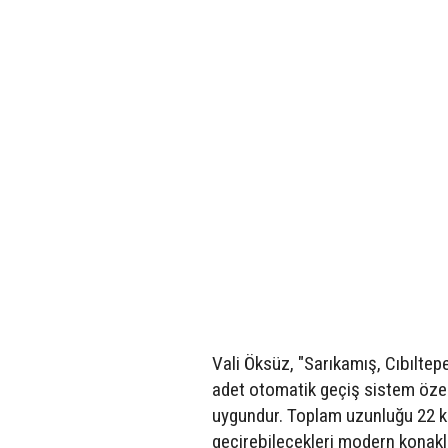
Vali Öksüz, "Sarıkamış, Cıbıltep
adet otomatik geçiş sistem özellik
uygundur. Toplam uzunluğu 22 kil
geçirebilecekleri modern konakla