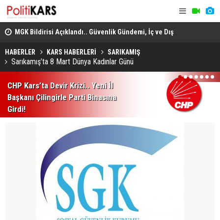
adec
MGK Bildirisi Açıklandı.. Güvenlik Gündemi, İç ve Dış
Domuz Sanı
Politika Başlıkları Değerlendirildi!
HABERLER
KARS HABERLERİ
SARIKAMIŞ
Sarıkamış’ta 8 Mart Dünya Kadınlar Günü
1
2
3
4
5
6
7
CHP Kars’ta Devir Krizi.. Yeni İl
Başkanı Çilingirle Parti Binasına
Girdi!