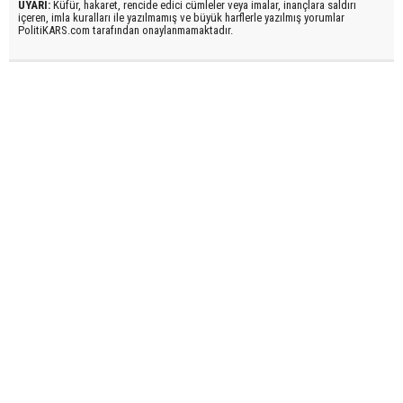
UYARI:
Küfür, hakaret, rencide edici cümleler veya imalar, inançlara saldırı
içeren, imla kuralları ile yazılmamış ve büyük harflerle yazılmış yorumlar
PolitiKARS.com tarafından onaylanmamaktadır.