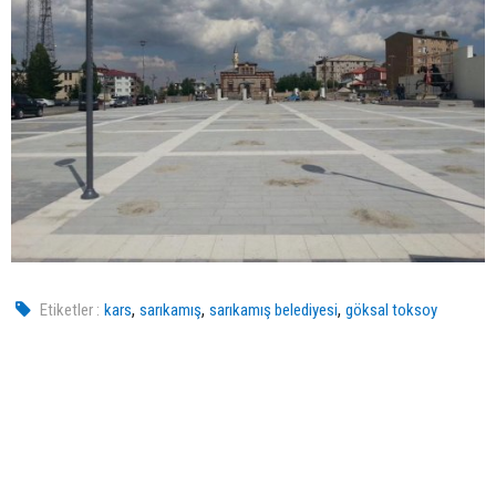
,
,
,
Etiketler :
kars
sarıkamış
sarıkamış belediyesi
göksal toksoy