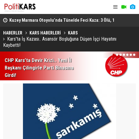
osyal
Kuzey Marmara Otoyolu’nda Tünelde Feci Kaza: 3 Ölü, 1
Gediz’de B
Ağır Yaralı
Ağır Yarala
HABERLER
KARS HABERLERİ
KARS
Kars'ta İş Kazası.. Asansör Boşluğuna Düşen İşçi Hayatını
Kaybetti!
1
2
3
4
5
6
7
CHP Kars’ta Devir Krizi.. Yeni İl
Başkanı Çilingirle Parti Binasına
Girdi!