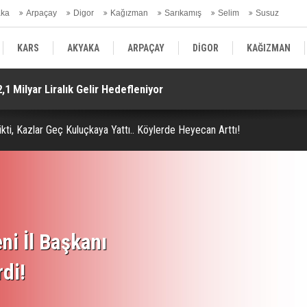
aka
Arpaçay
Digor
Kağızman
Sarıkamış
Selim
Susuz
ars Gündem
KARS
AKYAKA
ARPAÇAY
DİGOR
KAĞIZMAN
1 Milyar Liralık Gelir Hedefleniyor
Tü
SELİM
SUSUZ
KARS GÜNDEM
kti, Kazlar Geç Kuluçkaya Yattı.. Köylerde Heyecan Arttı!
ni İl Başkanı
rdi!