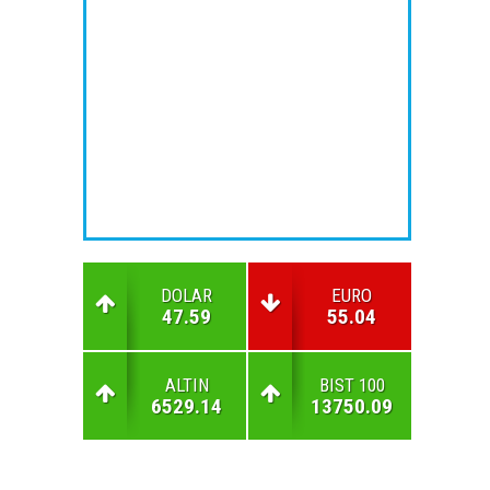
DOLAR
EURO
47.59
55.04
ALTIN
BIST 100
6529.14
13750.09