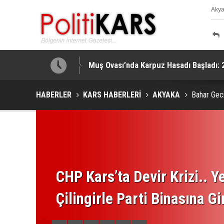
Aky
K
Muş Ovası’nda Karpuz Hasadı Başladı: 2,
HABERLER
KARS HABERLERİ
AKYAKA
Bahar Geci
CHP Kars’ta Devir Krizi.. Ye
Çilingirle Parti Binasına Gi