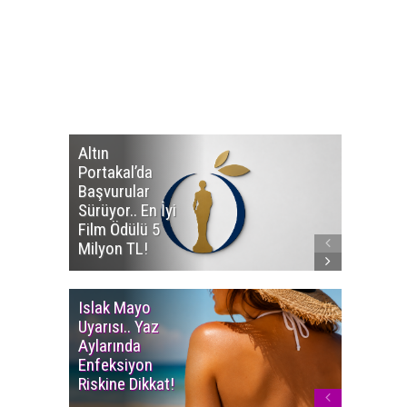
Altın
Manço’
Portakal’da
Mirasçıl
Başvurular
Telif Dav
Sürüyor.. En İyi
Eserleri
Film Ödülü 5
İadesi T
Milyon TL!
Edildi!
Islak Mayo
Multiple
Uyarısı.. Yaz
Myelom
Aylarında
Uyarısı.
Enfeksiyon
Süren K
Riskine Dikkat!
Ağrıların
Dikkate 