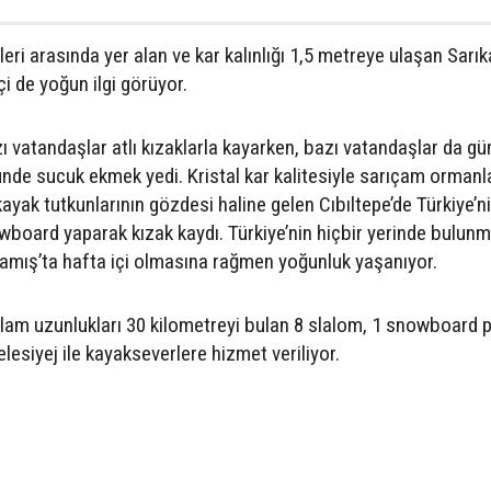
eri arasında yer alan ve kar kalınlığı 1,5 metreye ulaşan Sarı
i de yoğun ilgi görüyor.
 vatandaşlar atlı kızaklarla kayarken, bazı vatandaşlar da gü
ünde sucuk ekmek yedi. Kristal kar kalitesiyle sarıçam ormanl
ayak tutkunlarının gözdesi haline gelen Cıbıltepe’de Türkiye’ni
owboard yaparak kızak kaydı. Türkiye’nin hiçbir yerinde bulun
rıkamış’ta hafta içi olmasına rağmen yoğunluk yaşanıyor.
lam uzunlukları 30 kilometreyi bulan 8 slalom, 1 snowboard p
elesiyej ile kayakseverlere hizmet veriliyor.