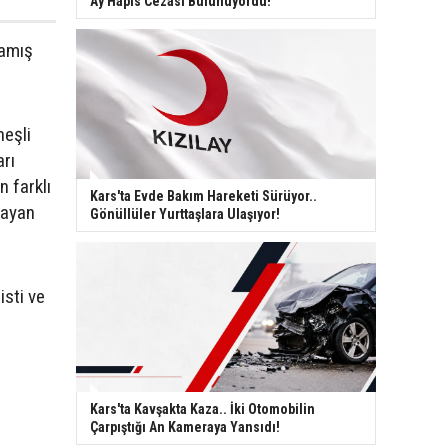
Ay Hapis Cezası Bulunuyordu!
kamış
neşli
arı
n farklı
Kars'ta Evde Bakım Hareketi Sürüyor..
mayan
Gönüllüler Yurttaşlara Ulaşıyor!
isti ve
Kars'ta Kavşakta Kaza.. İki Otomobilin
Çarpıştığı An Kameraya Yansıdı!