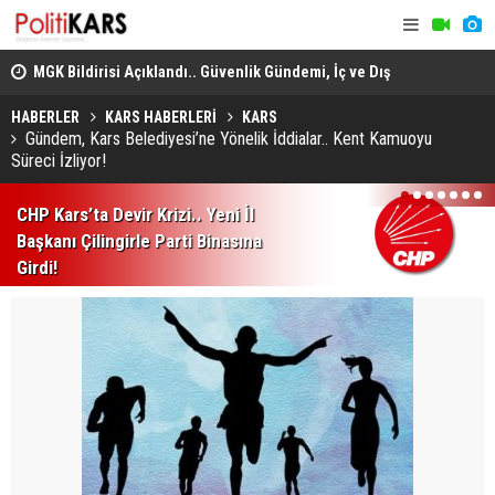
MGK Bildirisi Açıklandı.. Güvenlik Gündemi, İç ve Dış
Heybeliada
Politika Başlıkları Değerlendirildi!
Domuz Sanıp Ateş Etti, Babasının Ölümüne Neden Oldu
Ekiplerin 
HABERLER
KARS HABERLERİ
KARS
Gündem, Kars Belediyesi’ne Yönelik İddialar.. Kent Kamuoyu
Süreci İzliyor!
1
2
3
4
5
6
7
CHP Kars’ta Devir Krizi.. Yeni İl
Başkanı Çilingirle Parti Binasına
Girdi!