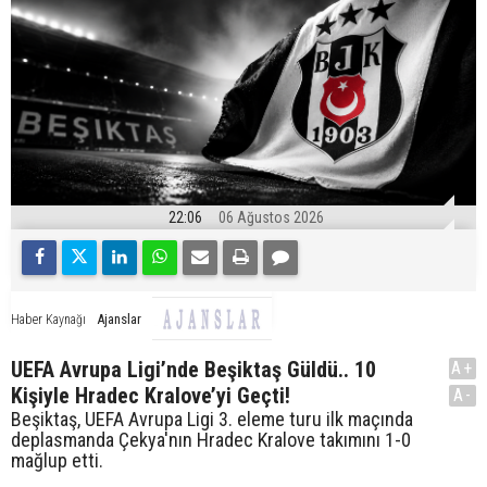
22:06
06 Ağustos 2026
Ajanslar
Haber Kaynağı
UEFA Avrupa Ligi’nde Beşiktaş Güldü.. 10
A+
Kişiyle Hradec Kralove’yi Geçti!
A-
Beşiktaş, UEFA Avrupa Ligi 3. eleme turu ilk maçında
deplasmanda Çekya'nın Hradec Kralove takımını 1-0
mağlup etti.