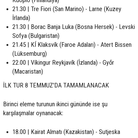
Kuopio (Finlandiya)
21.30 | Tre Fiori (San Marino) - Larne (Kuzey
İrlanda)
21.30 | Borac Banja Luka (Bosna Hersek) - Levski
Sofya (Bulgaristan)
21.45 | KÍ Klaksvík (Faroe Adaları) - Atert Bissen
(Lüksemburg)
22.00 | Víkingur Reykjavík (İzlanda) - Győr
(Macaristan)
İLK TUR 8 TEMMUZ'DA TAMAMLANACAK
Birinci eleme turunun ikinci gününde ise şu
karşılaşmalar oynanacak:
18.00 | Kairat Almatı (Kazakistan) - Sutjeska