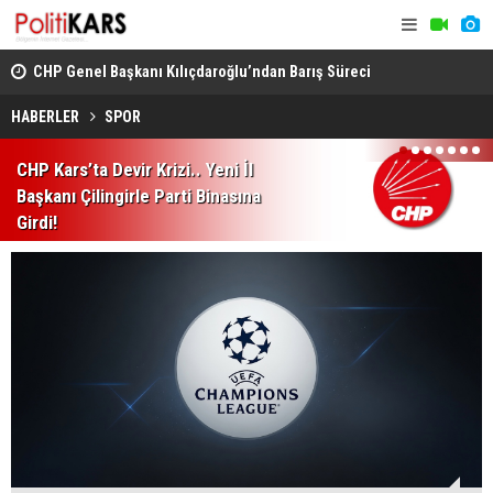
CHP Genel Başkanı Kılıçdaroğlu’ndan Barış Süreci
Kars’ta Yab
Vurgusu.. Sorumluluk Alacağız!
Rahatsızlan
HABERLER
SPOR
1
2
3
4
5
6
7
CHP Kars’ta Devir Krizi.. Yeni İl
Başkanı Çilingirle Parti Binasına
Girdi!