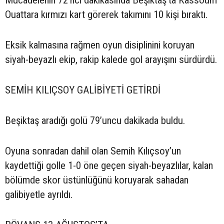
Mücadelenin 72’nci dakikasında Beşiktaş’ta Kassoum
Ouattara kırmızı kart görerek takımını 10 kişi bıraktı.
Eksik kalmasına rağmen oyun disiplinini koruyan
siyah-beyazlı ekip, rakip kalede gol arayışını sürdürdü.
SEMİH KILIÇSOY GALİBİYETİ GETİRDİ
Beşiktaş aradığı golü 79’uncu dakikada buldu.
Oyuna sonradan dahil olan Semih Kılıçsoy’un
kaydettiği golle 1-0 öne geçen siyah-beyazlılar, kalan
bölümde skor üstünlüğünü koruyarak sahadan
galibiyetle ayrıldı.