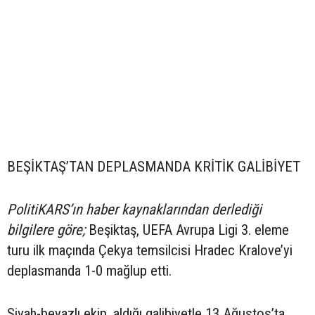
BEŞİKTAŞ’TAN DEPLASMANDA KRİTİK GALİBİYET
PolitiKARS’ın haber kaynaklarından derlediği
bilgilere göre;
Beşiktaş, UEFA Avrupa Ligi 3. eleme
turu ilk maçında Çekya temsilcisi Hradec Kralove’yi
deplasmanda 1-0 mağlup etti.
Siyah-beyazlı ekip, aldığı galibiyetle 13 Ağustos’ta