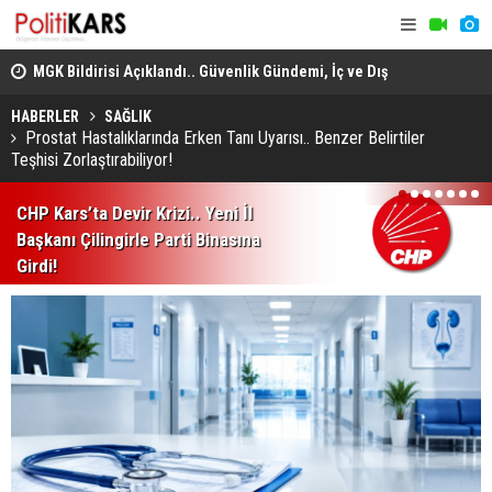
adec
MGK Bildirisi Açıklandı.. Güvenlik Gündemi, İç ve Dış
Domuz Sanı
Politika Başlıkları Değerlendirildi!
HABERLER
SAĞLIK
Prostat Hastalıklarında Erken Tanı Uyarısı.. Benzer Belirtiler
Teşhisi Zorlaştırabiliyor!
1
2
3
4
5
6
7
CHP Kars’ta Devir Krizi.. Yeni İl
Başkanı Çilingirle Parti Binasına
Girdi!