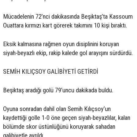
Mücadelenin 72’nci dakikasında Beşiktaş’ta Kassoum
Ouattara kırmızı kart görerek takımını 10 kişi bıraktı.
Eksik kalmasına rağmen oyun disiplinini koruyan
siyah-beyazlı ekip, rakip kalede gol arayışını sürdürdü.
SEMİH KILIÇSOY GALİBİYETİ GETİRDİ
Beşiktaş aradığı golü 79’uncu dakikada buldu.
Oyuna sonradan dahil olan Semih Kılıçsoy’un
kaydettiği golle 1-0 öne geçen siyah-beyazlılar, kalan
bölümde skor üstünlüğünü koruyarak sahadan
galibiyetle ayrıldı.