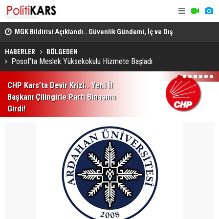
MGK Bildirisi Açıklandı.. Güvenlik Gündemi, İç ve Dış
Politika Başlıkları Değerlendirildi!
Heybeliada
Domuz Sanıp Ateş Etti, Babasının Ölümüne Neden Oldu
Ekiplerin 
HABERLER
BÖLGEDEN
Posof’ta Meslek Yüksekokulu Hizmete Başladı
1
2
3
4
5
6
7
CHP Kars’ta Devir Krizi.. Yeni İl
Başkanı Çilingirle Parti Binasına
Girdi!