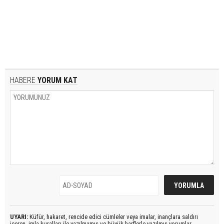
HABERE
YORUM KAT
UYARI:
Küfür, hakaret, rencide edici cümleler veya imalar, inançlara saldırı
içeren, imla kuralları ile yazılmamış ve büyük harflerle yazılmış yorumlar