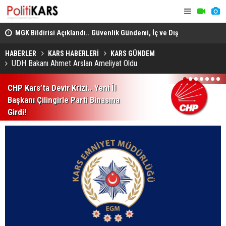
MGK Bildirisi Açıklandı.. Güvenlik Gündemi, İç ve Dış
Politika Başlıkları Değerlendirildi!
Heybeliada
Domuz Sanıp Ateş Etti, Babasının Ölümüne Neden Oldu
Ekiplerin 
HABERLER
KARS HABERLERİ
KARS GÜNDEM
UDH Bakanı Ahmet Arslan Ameliyat Oldu
1
2
3
4
5
6
7
CHP Kars’ta Devir Krizi.. Yeni İl
Başkanı Çilingirle Parti Binasına
Girdi!