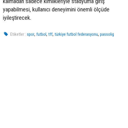
kalmadan sadece kimlikleriyle stadyuma giriş
yapabilmesi, kullanıcı deneyimini önemli ölçüde
iyileştirecek.
,
,
,
,
Etiketler :
spor
futbol
tff
türkiye futbol federasyonu
passolig