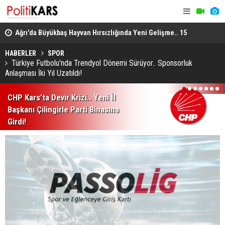
lı
Ağrı'da Büyükbaş Hayvan Hırsızlığında Yeni Gelişme.. 15
Uzmanlardan
Hayvan Doğubayazıt'ta Bulundu!
Enfeksiyon 
HABERLER
SPOR
Türkiye Futbolu'nda Trendyol Dönemi Sürüyor.. Sponsorluk
Anlaşması İki Yıl Uzatıldı!
1
2
3
4
5
6
7
CHP Kars’ta Devir Krizi.. Yeni İl
Başkanı Çilingirle Parti Binasına
Girdi!