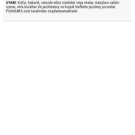
UYARI:
Küfür, hakaret, rencide edici cümleler veya imalar, inançlara saldırı
içeren, imla kuralları ile yazılmamış ve büyük harflerle yazılmış yorumlar
PolitiKARS.com tarafından onaylanmamaktadır.