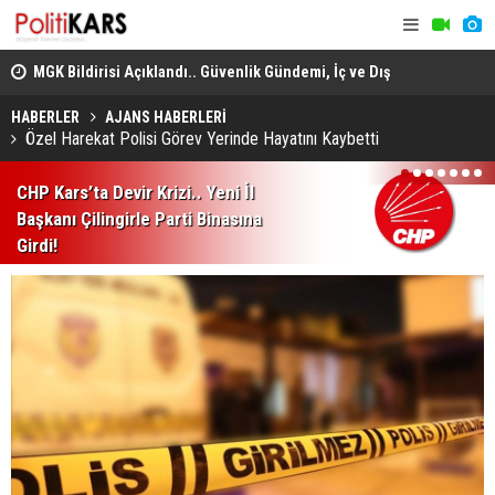
adec
MGK Bildirisi Açıklandı.. Güvenlik Gündemi, İç ve Dış
Domuz Sanı
Politika Başlıkları Değerlendirildi!
HABERLER
AJANS HABERLERİ
Özel Harekat Polisi Görev Yerinde Hayatını Kaybetti
1
2
3
4
5
6
7
CHP Kars’ta Devir Krizi.. Yeni İl
Başkanı Çilingirle Parti Binasına
Girdi!