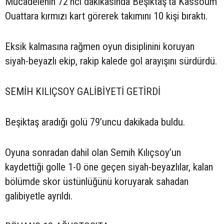
Mücadelenin 72’nci dakikasında Beşiktaş’ta Kassoum
Ouattara kırmızı kart görerek takımını 10 kişi bıraktı.
Eksik kalmasına rağmen oyun disiplinini koruyan
siyah-beyazlı ekip, rakip kalede gol arayışını sürdürdü.
SEMİH KILIÇSOY GALİBİYETİ GETİRDİ
Beşiktaş aradığı golü 79’uncu dakikada buldu.
Oyuna sonradan dahil olan Semih Kılıçsoy’un
kaydettiği golle 1-0 öne geçen siyah-beyazlılar, kalan
bölümde skor üstünlüğünü koruyarak sahadan
galibiyetle ayrıldı.