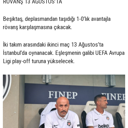
RÖVANŞ 13 AĞUSTOS’TA
Beşiktaş, deplasmandan taşıdığı 1-0’lık avantajla
rövanş karşılaşmasına çıkacak.
İki takım arasındaki ikinci maç 13 Ağustos’ta
İstanbul’da oynanacak. Eşleşmenin galibi UEFA Avrupa
Ligi play-off turuna yükselecek.