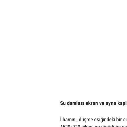
Su damlası ekran ve ayna kapl
İlhamını, düşme eşiğindeki bir s
1520x720 piksel çözünürlüğe sah