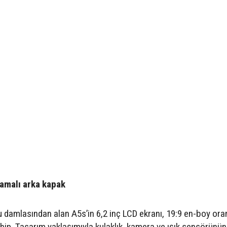
amalı arka kapak
u damlasından alan A5s’in 6,2 inç LCD ekranı, 19:9 en-boy ora
ip. Tasarım yaklaşımıyla kulaklık, kamera ve ışık sensörünün