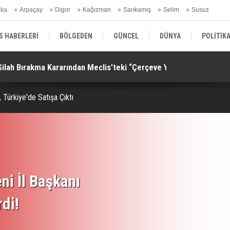
aka
Arpaçay
Digor
Kağızman
Sarıkamış
Selim
Susuz
ars Gündem
S HABERLERİ
BÖLGEDEN
GÜNCEL
DÜNYA
POLİTİK
Silah Bırakma Kararından Meclis’teki “Çerçeve Yasa”na!
Al
EKONOMİ | FİNANS | OTOMOTİV
KÜLTÜR | SANAT | MAGAZİN
SAĞ
 Türkiye'de Satışa Çıktı
ni İl Başkanı
rdi!