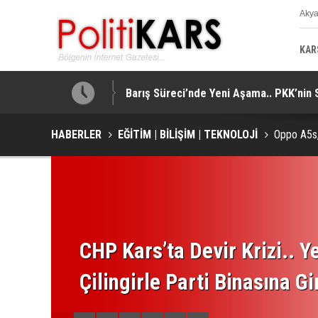
Aky
K
KAR
tti!
Barış Süreci’nde Yeni Aşama.. PKK’nin 
HABERLER
EĞİTİM | BİLİŞİM | TEKNOLOJİ
Oppo A5s,
CHP Kars’ta Devir Krizi.. Ye
Çilingirle Parti Binasına Gi