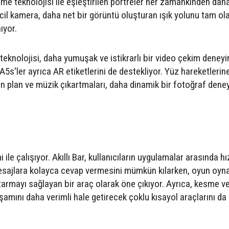
rme teknolojisi ile eşleştirilen portreler her zamankinden dah
incil kamera, daha net bir görüntü oluşturan ışık yolunu tam ol
ıyor.
teknolojisi, daha yumuşak ve istikrarlı bir video çekim deneyi
5s'ler ayrıca AR etiketlerini de destekliyor. Yüz hareketlerin
 ön plan ve müzik çıkartmaları, daha dinamik bir fotoğraf dene
e çalışıyor. Akıllı Bar, kullanıcıların uygulamalar arasında hız
mesajlara kolayca cevap vermesini mümkün kılarken, oyun oyn
tarmayı sağlayan bir araç olarak öne çıkıyor. Ayrıca, kesme v
aşamını daha verimli hale getirecek çoklu kısayol araçlarını da