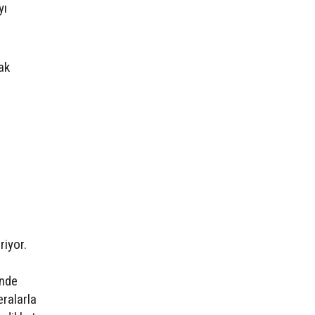
yı
ak
riyor.
inde
ralarla