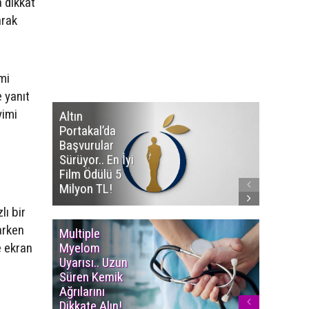
a dikkat
arak
mi
e yanıt
yimi
Altın
Manço’
Portakal’da
Mirasçıl
Başvurular
Telif Dav
Sürüyor.. En İyi
Eserleri
Film Ödülü 5
İadesi T
Milyon TL!
Edildi!
lı bir
arken
Multiple
Yaşam S
e ekran
Myelom
Uzadı..
Uyarısı.. Uzun
Türkiye’
Süren Kemik
Ortalam
Ağrılarını
Ömür 78,
Dikkate Alın!
Yükseldi