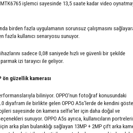
r MTK6765 işlemci sayesinde 13,5 saate kadar video oynatma
da birden fazla uygulamanın sorunsuz çalışmasını sağlayar
en fazla kullanıcı senaryosu sunuyor.
ihazlarını sadece 0,08 saniyede hızlı ve güvenli bir şekilde
armak izi tarayıcı ile geliyor.
 ön güzellik kamerası
rformanslarıyla biliniyor. OPPO'nun fotoğraf konusundaki
 diyafram ile birlikte gelen OPPO A5s'lerde de kendini göste
jileri sayesinde ön kamera selfie'ler için daha doğal ve
 seçenekleri sunuyor. OPPO A5s ayrıca, kullanıcıların portreler
için arka plan bulanıklığı sağlayan 13MP + 2MP çift arka kame