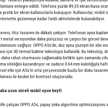
lümüne entegre edildi. Telefona yüzde 89,35 ekran/kasa oran
pratik bir ekran kullanıcılarla buluşuyor. Kullanıcılar, mobil 
ternette gezinmeye kadar farklı aktivitelerde bulunabiliyor.
vesi, titiz tasarımı ile dikkati çekiyor. Telefonun ayna kapla
t metal versiyondan daha pürüzsüz ve çarpıcı bir görsel den
toplamasını sağlıyor. OPPO A5s'de, düz ayna yüzeyin bir elin av
esi için 3D termal bükme teknolojisi kullanıldı. Bu teknoloji, d
ta daha rahat oturmasını sağlamakla birlikte aynı zamanda ci
ma niteliğini kazandırıyor ve sadece 0.64 mm kalınlığıyla hafif
sel etki için A5s'in orta çerçevesinde buzlu bir doku tasarım
laması ile keskin bir kontrast oluşturuldu.
aha uzun süreli mobil oyun keyfi
pille çalışan OPPO A5s, yapay zeka algoritma optimizasyonu 