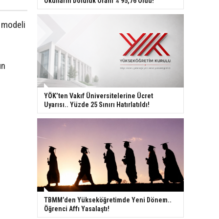
Okulların Doluluk Oranı % 95,76 Oldu!
n modeli
un
YÖK’ten Vakıf Üniversitelerine Ücret
Uyarısı.. Yüzde 25 Sınırı Hatırlatıldı!
TBMM’den Yükseköğretimde Yeni Dönem..
Öğrenci Affı Yasalaştı!