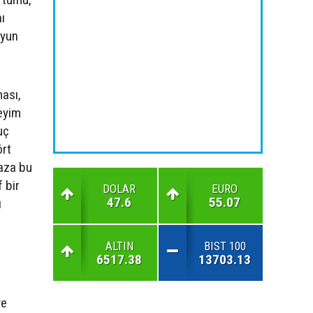
ı
oyun
ması,
eyim
uç
ört
haza bu
 bir
DOLAR
EURO
47.6
55.07
ı
ALTIN
BIST 100
6517.38
13703.13
ve