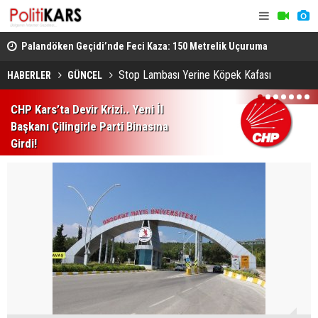
lli
Palandöken Geçidi’nde Feci Kaza: 150 Metrelik Uçuruma
Azerbaycan
Yuvarlandı
Gündemde B
Stop Lambası Yerine Köpek Kafası
HABERLER
GÜNCEL
1
2
3
4
5
6
7
CHP Kars’ta Devir Krizi.. Yeni İl
Başkanı Çilingirle Parti Binasına
Girdi!