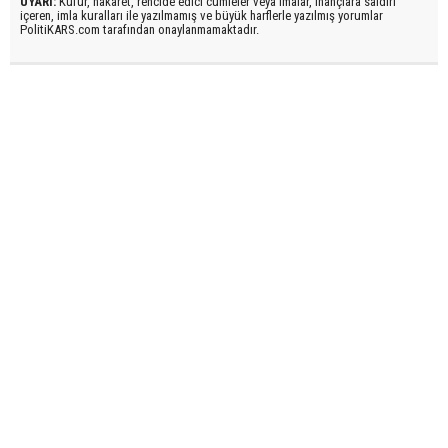
UYARI:
Küfür, hakaret, rencide edici cümleler veya imalar, inançlara saldırı
içeren, imla kuralları ile yazılmamış ve büyük harflerle yazılmış yorumlar
PolitiKARS.com tarafından onaylanmamaktadır.