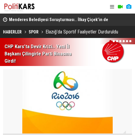
lleri
Menderes Belediyesi Soruşturması.. İlkay Çiçek’in de
Musa Anter 
Aralarında Olduğu 10 Kişi Tutuklandı!
Yeniden İn
Elazığ’da Sportif Faaliyetler Durduruldu
HABERLER
SPOR
1
2
3
4
5
6
7
CHP Kars’ta Devir Krizi.. Yeni İl
Başkanı Çilingirle Parti Binasına
Girdi!