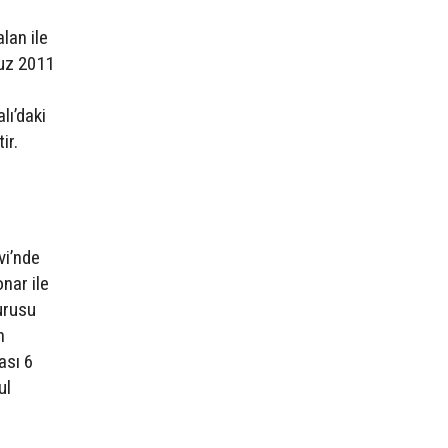
lan ile
muz 2011
lı’daki
ir.
i’nde
nar ile
urusu
n
ası 6
ul