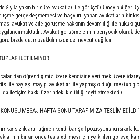
e 8 yıla yakın bir süre avukatları ile görüştürülmeyip diğer üç
örüşme gerçekleşmemesi ve başvuru yapan avukatların bir kı
ması avukat ve aile görüşme hakkının devamlılığı ile hukuki gü
ygılandırmaktadır. Avukat görüşmelerinin periyodik olarak 
ngörü bizde de, müvekkilimizde de mevcut değildir.
TUPLAR İLETİLMİYOR'
calan'dan öğrendiğimiz üzere kendisine verilmek üzere idare
disi ile paylaşılmayıp; avukatları ile yapmış olduğu mektup gib
a iletişim hakkı üzerindeki kısıtlılığı teyit etmektedir.
 KONUSU MESAJ HAFTA SONU TARAFIMIZA TESLİM EDİLDİ'
n imkansızlıklara rağmen kendi barışçıl pozisyonunu ısrarla k
aklarının bir an önce tesis edilmesi için yetkilileri göreve, k