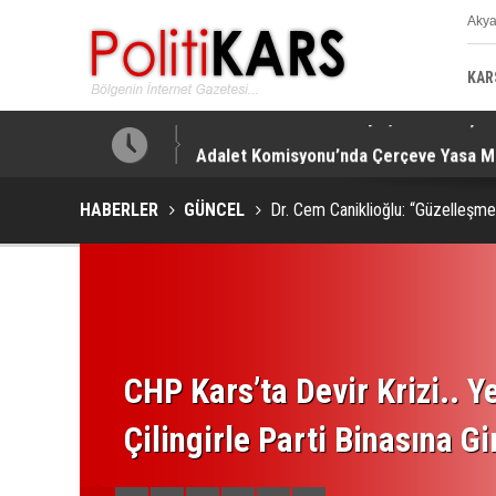
Aky
K
KAR
!
Adalet Komisyonu’nda Çerçeve Yasa Mes
HABERLER
GÜNCEL
Dr. Cem Caniklioğlu: “Güzelleşme
CHP Kars’ta Devir Krizi.. Ye
Çilingirle Parti Binasına Gi