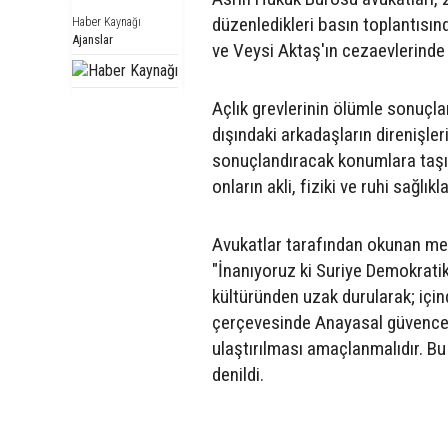
düzenledikleri basın toplantısın
Haber Kaynağı
Ajanslar
ve Veysi Aktaş'ın cezaevlerinde 
Açlık grevlerinin ölümle sonuçl
dışındaki arkadaşların direnişler
sonuçlandıracak konumlara taşır
onların akli, fiziki ve ruhi sağlık
Avukatlar tarafından okunan mes
"İnanıyoruz ki Suriye Demokrati
kültüründen uzak durularak; içi
çerçevesinde Anayasal güvence
ulaştırılması amaçlanmalıdır. Bu
denildi.