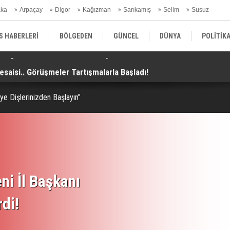
aka
Arpaçay
Digor
Kağızman
Sarıkamış
Selim
Susuz
ars Gündem
S HABERLERİ
BÖLGEDEN
GÜNCEL
DÜNYA
POLİTİK
aisi.. Görüşmeler Tartışmalarla Başladı!
TH
EKONOMİ | FİNANS | OTOMOTİV
KÜLTÜR | SANAT | MAGAZİN
SAĞ
ye Dişlerinizden Başlayın”
ni İl Başkanı
rdi!