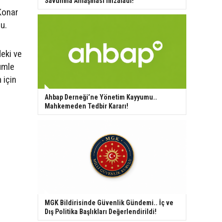
Savunma Anlaşması İmzaladı!
 Konar
u.
eki ve
lümle
 için
Ahbap Derneği’ne Yönetim Kayyumu..
Mahkemeden Tedbir Kararı!
"
MGK Bildirisinde Güvenlik Gündemi.. İç ve
Dış Politika Başlıkları Değerlendirildi!