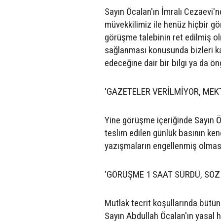
Sayın Öcalan'ın İmralı Cezaevi'nd
müvekkilimiz ile henüz hiçbir g
görüşme talebinin ret edilmiş ol
sağlanması konusunda bizleri ka
edeceğine dair bir bilgi ya da ö
'GAZETELER VERİLMİYOR, MEK
Yine görüşme içeriğinde Sayın Ö
teslim edilen günlük basının ken
yazışmaların engellenmiş olması d
'GÖRÜŞME 1 SAAT SÜRDÜ, SÖZ
Mutlak tecrit koşullarında bütü
Sayın Abdullah Öcalan'ın yasal h