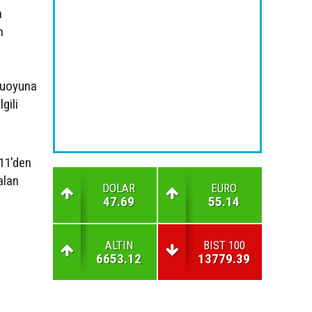
n
n
muoyuna
gili
11'den
alan
DOLAR
EURO
47.69
55.14
ALTIN
BIST 100
6653.12
13779.39