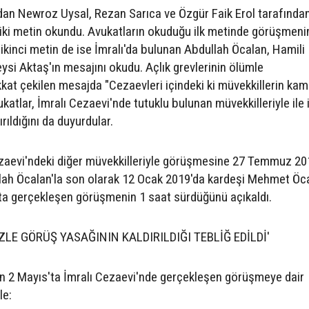
dan Newroz Uysal, Rezan Sarıca ve Özgür Faik Erol tarafında
iki metin okundu. Avukatların okuduğu ilk metinde görüşmeni
n, ikinci metin de ise İmralı'da bulunan Abdullah Öcalan, Hamili
ysi Aktaş'ın mesajını okudu. Açlık grevlerinin ölümle
at çekilen mesajda "Cezaevleri içindeki ki müvekkillerin ka
katlar, İmralı Cezaevi'nde tutuklu bulunan müvekkilleriyle ile il
ıldığını da duyurdular.
ezaevi'ndeki diğer müvekkilleriyle görüşmesine 27 Temmuz 20
llah Öcalan'la son olarak 12 Ocak 2019'da kardeşi Mehmet Öc
ta gerçekleşen görüşmenin 1 saat sürdüğünü açıkaldı.
ZLE GÖRÜŞ YASAĞININ KALDIRILDIĞI TEBLİĞ EDİLDİ'
n 2 Mayıs'ta İmralı Cezaevi'nde gerçekleşen görüşmeye dair
le: