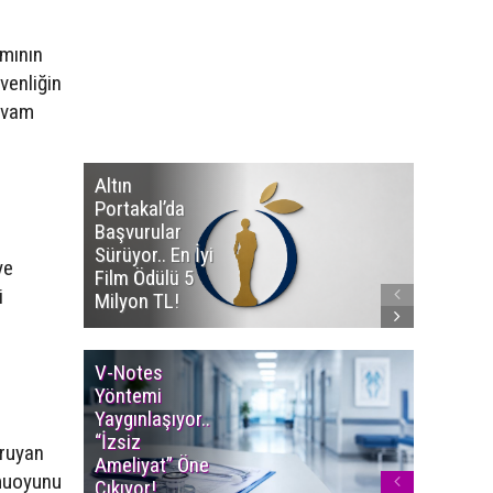
smının
venliğin
devam
Altın
Manço’
Portakal’da
Mirasçıl
Başvurular
Telif Dav
Sürüyor.. En İyi
Eserleri
ye
Film Ödülü 5
İadesi T
i
Milyon TL!
Edildi!
V-Notes
Islak M
Yöntemi
Uyarısı..
Yaygınlaşıyor..
Aylarınd
“İzsiz
Enfeksi
oruyan
Ameliyat” Öne
Riskine 
amuoyunu
Çıkıyor!