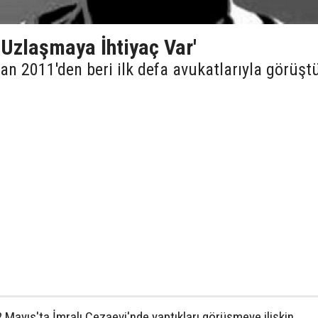
 Uzlaşmaya İhtiyaç Var'
an 2011'den beri ilk defa avukatlarıyla görüşt
 Mayıs'ta İmralı Cezaevi'nde yaptıkları görüşmeye ilişkin