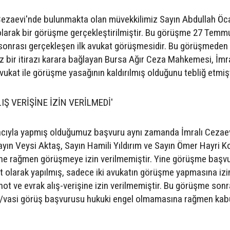
i Cezaevi'nde bulunmakta olan müvekkilimiz Sayın Abdullah Öca
 olarak bir görüşme gerçekleştirilmiştir. Bu görüşme 27 Tem
sonrası gerçekleşen ilk avukat görüşmesidir. Bu görüşmeden
ız bir itirazı karara bağlayan Bursa Ağır Ceza Mahkemesi, İmra
ukat ile görüşme yasağının kaldırılmış olduğunu tebliğ etmişt
Ş VERİŞİNE İZİN VERİLMEDİ'
ıyla yapmış olduğumuz başvuru aynı zamanda İmralı Cezaev
yın Veysi Aktaş, Sayın Hamili Yıldırım ve Sayın Ömer Hayri Ko
ine rağmen görüşmeye izin verilmemiştir. Yine görüşme başv
t olarak yapılmış, sadece iki avukatın görüşme yapmasına izi
ot ve evrak alış-verişine izin verilmemiştir. Bu görüşme sonr
ile/vasi görüş başvurusu hukuki engel olmamasına rağmen kab