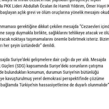
da PKK Lideri Abdullah Öcalan ile Hamili Yıldırım, Ömer Hayri
başlayan açlık grevi ve ölüm oruçlarına yönelik mesajını okud
anmaması gerektiğine dikkat çekilen mesajda "Cezaevleri içind
ine saygı duymakla birlikte, sağlıklarını tehlikeye atacak ve ö
acak noktaya taşımamalarını önemle belirtmek isteriz. Bizim
ları her şeyin üstündedir" denildi.
ajda Suriye'deki gelişmelere dair çağrı da yer aldı. Mesajda
k Güçleri (SDG) kapsamında Suriye'deki sorunların çatışma
nde bulundukları konumun, durumun Suriye’nin bütünlüğü
ye kavuşturulmuş yerel demokrasi perspektifinde çözüme
 bağlamda Türkiye’nin hassasiyetlerine de duyarlı olunmalıdır