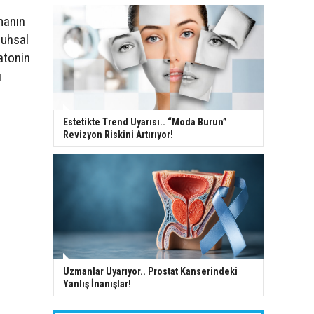
manın
ruhsal
atonin
ı
Estetikte Trend Uyarısı.. “Moda Burun”
Revizyon Riskini Artırıyor!
Uzmanlar Uyarıyor.. Prostat Kanserindeki
Yanlış İnanışlar!