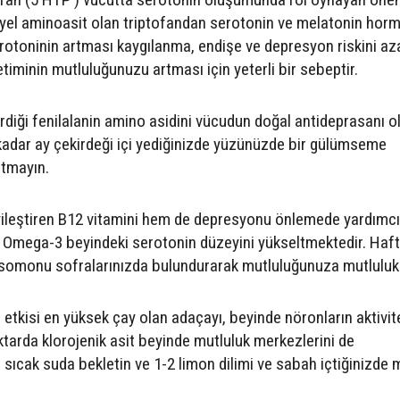
iyel aminoasit olan triptofandan serotonin ve melatonin ho
rotoninin artması kaygılanma, endişe ve depresyon riskini aza
timinin mutluluğunuzu artması için yeterli bir sebeptir.
erdiği fenilalanin amino asidini vücudun doğal antideprasanı o
i kadar ay çekirdeği içi yediğinizde yüzünüzde bir gülümseme
utmayın.
ileştiren B12 vitamini hem de depresyonu önlemede yardımcı
. Omega-3 beyindeki serotonin düzeyini yükseltmektedir. Haf
 somonu sofralarınızda bulundurarak mutluluğunuza mutluluk 
i etkisi en yüksek çay olan adaçayı, beyinde nöronların aktivit
iktarda klorojenik asit beyinde mutluluk merkezlerini de
ı sıcak suda bekletin ve 1-2 limon dilimi ve sabah içtiğinizde 