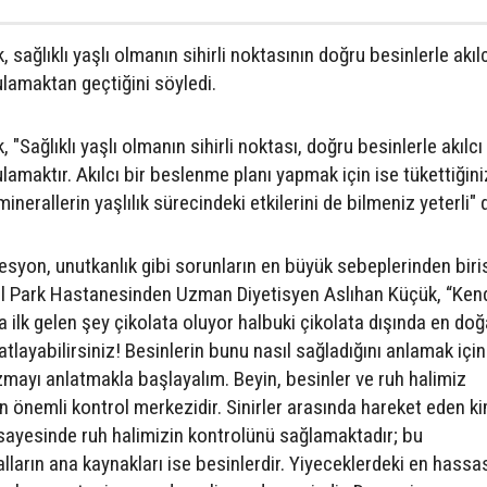
ağlıklı yaşlı olmanın sihirli noktasının doğru besinlerle akılc
lamaktan geçtiğini söyledi.
Sağlıklı yaşlı olmanın sihirli noktası, doğru besinlerle akılcı 
amaktır. Akılcı bir beslenme planı yapmak için ise tükettiğini
minerallerin yaşlılık sürecindeki etkilerini de bilmeniz yeterli" 
resyon, unutkanlık gibi sorunların en büyük sebeplerinden biri
l Park Hastanesinden Uzman Diyetisyen Aslıhan Küçük, “Ken
 ilk gelen şey çikolata oluyor halbuki çikolata dışında en doğ
tlayabilirsiniz! Besinlerin bunu nasıl sağladığını anlamak için
ayı anlatmakla başlayalım. Beyin, besinler ve ruh halimiz
 en önemli kontrol merkezidir. Sinirler arasında hareket eden k
sayesinde ruh halimizin kontrolünü sağlamaktadır; bu
ların ana kaynakları ise besinlerdir. Yiyeceklerdeki en hassa