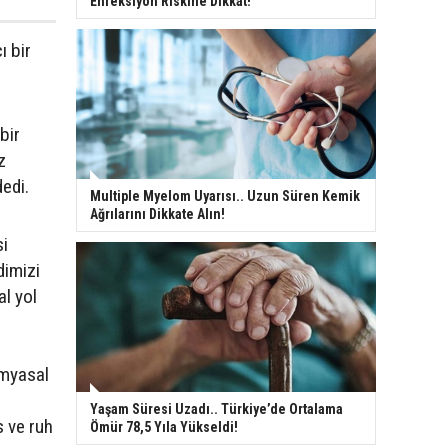
Enfeksiyon Riskine Dikkat!
ı bir
bir
z
dedi.
Multiple Myelom Uyarısı.. Uzun Süren Kemik
Ağrılarını Dikkate Alın!
si
dimizi
al yol
imyasal
Yaşam Süresi Uzadı.. Türkiye’de Ortalama
s ve ruh
Ömür 78,5 Yıla Yükseldi!