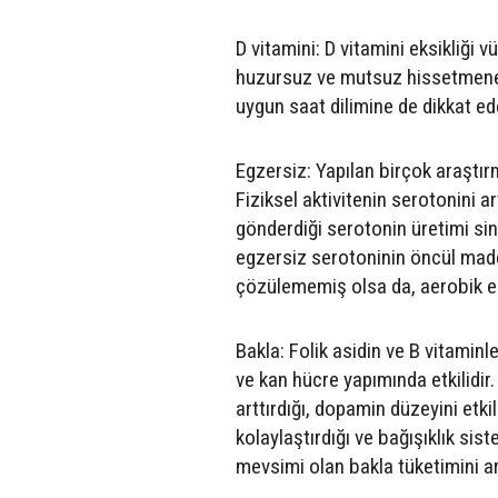
D vitamini: D vitamini eksikliği
huzursuz ve mutsuz hissetmene
uygun saat dilimine de dikkat e
Egzersiz: Yapılan birçok araştır
Fiziksel aktivitenin serotonini ar
gönderdiği serotonin üretimi siny
egzersiz serotoninin öncül madd
çözülememiş olsa da, aerobik egz
Bakla: Folik asidin ve B vitaminl
ve kan hücre yapımında etkilidir
arttırdığı, dopamin düzeyini etk
kolaylaştırdığı ve bağışıklık sis
mevsimi olan bakla tüketimini a