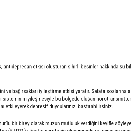
antidepresan etkisi oluşturan sihirli besinler hakkında şu bil
ni ve bağırsakları iyileştirme etkisi yaratır. Salata soslarına 
m sisteminin iyileşmesiyle bu bölgede oluşan nörotransmitter
nı etkileyerek depresif duygularınızı bastırabilirsiniz.
lu bir birey olarak muzun mutluluk verdiğini keyifle söyleye
fan (5 HTP ) vücutta serotonin oluşumunda rol oynayan önem