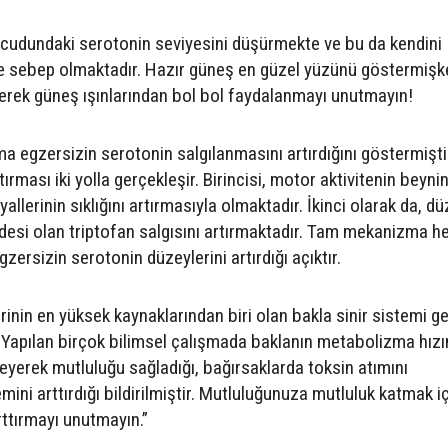
 vücudundaki serotonin seviyesini düşürmekte ve bu da kendini
 sebep olmaktadır. Hazır güneş en güzel yüzünü göstermişk
derek güneş ışınlarından bol bol faydalanmayı unutmayın!
ma egzersizin serotonin salgılanmasını artırdığını göstermişti
tırması iki yolla gerçekleşir. Birincisi, motor aktivitenin beyni
allerinin sıklığını artırmasıyla olmaktadır. İkinci olarak da, dü
esi olan triptofan salgısını artırmaktadır. Tam mekanizma h
ersizin serotonin düzeylerini artırdığı açıktır.
erinin en yüksek kaynaklarından biri olan bakla sinir sistemi ge
. Yapılan birçok bilimsel çalışmada baklanın metabolizma hızı
ileyerek mutluluğu sağladığı, bağırsaklarda toksin atımını
temini arttırdığı bildirilmiştir. Mutluluğunuza mutluluk katmak i
rttırmayı unutmayın.”