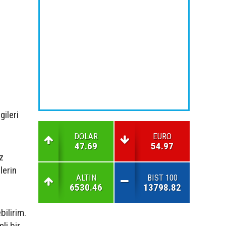
gileri
DOLAR
EURO
47.69
54.97
az
lerin
ALTIN
BIST 100
6530.46
13798.82
bilirim.
li bir