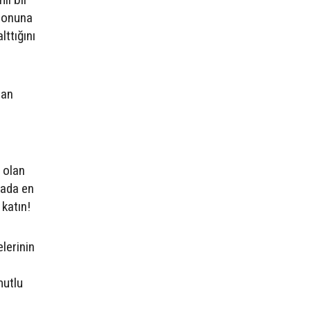
rmonuna
lttığını
lan
 olan
tada en
katın!
elerinin
mutlu