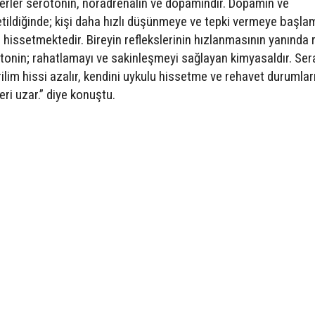
terler serotonin, noradrenalin ve dopamindir. Dopamin ve
etildiğinde; kişi daha hızlı düşünmeye ve tepki vermeye başla
 hissetmektedir. Bireyin reflekslerinin hızlanmasının yanında 
ratonin; rahatlamayı ve sakinleşmeyi sağlayan kimyasaldır. Ser
erilim hissi azalır, kendini uykulu hissetme ve rehavet durumlar
eri uzar.” diye konuştu.