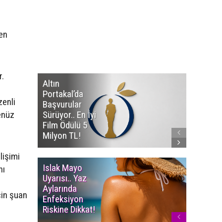
en
r.
Altın
Manço’
n
Portakal’da
Mirasçıl
zenli
Başvurular
Telif Dav
enüz
Sürüyor.. En İyi
Eserleri
Film Ödülü 5
İadesi T
Milyon TL!
Edildi!
lişimi
Islak Mayo
Multiple
nı
Uyarısı.. Yaz
Myelom
Aylarında
Uyarısı.
çin şuan
Enfeksiyon
Süren K
Riskine Dikkat!
Ağrıların
Dikkate 