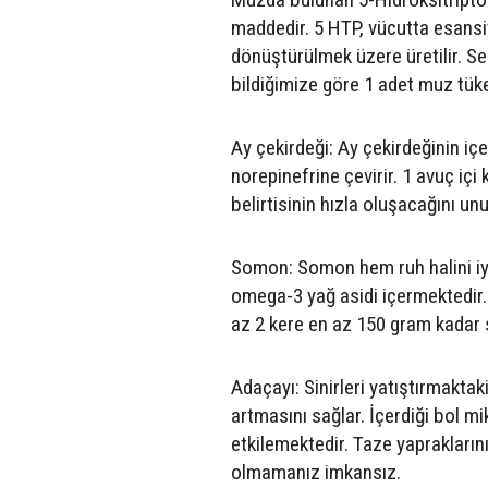
maddedir. 5 HTP, vücutta esans
dönüştürülmek üzere üretilir. Se
bildiğimize göre 1 adet muz tüke
Ay çekirdeği: Ay çekirdeğinin iç
norepinefrine çevirir. 1 avuç iç
belirtisinin hızla oluşacağını un
Somon: Somon hem ruh halini iy
omega-3 yağ asidi içermektedir
az 2 kere en az 150 gram kadar
Adaçayı: Sinirleri yatıştırmaktak
artmasını sağlar. İçerdiği bol m
etkilemektedir. Taze yaprakların
olmamanız imkansız.