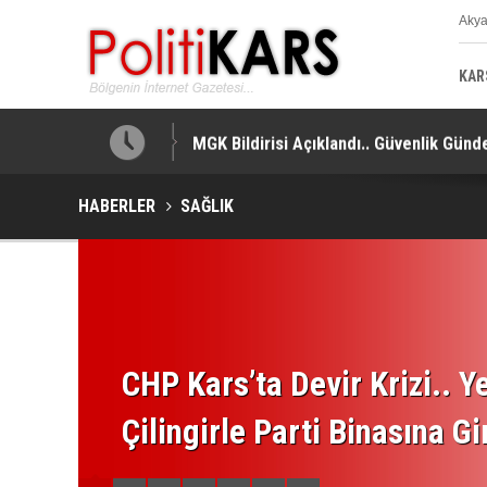
Aky
K
KAR
MGK Bildirisi Açıklandı.. Güvenlik Gündem
HABERLER
SAĞLIK
CHP Kars’ta Devir Krizi.. Ye
Çilingirle Parti Binasına Gi