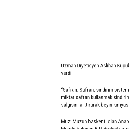
Uzman Diyetisyen Aslıhan Küçük, 
verdi:
“Safran: Safran, sindirim sistemi
miktar safran kullanmak sindiri
salgısını arttırarak beyin kimyası
Muz: Muzun başkenti olan Anamur’
Muzda bulunan 5-Hidroksitripto