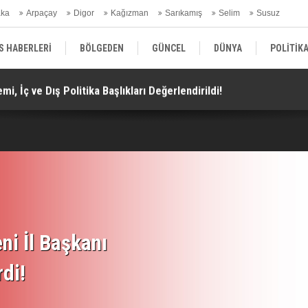
aka
Arpaçay
Digor
Kağızman
Sarıkamış
Selim
Susuz
ars Gündem
S HABERLERİ
BÖLGEDEN
GÜNCEL
DÜNYA
POLİTİK
i, İç ve Dış Politika Başlıkları Değerlendirildi!
Do
EKONOMİ | FİNANS | OTOMOTİV
KÜLTÜR | SANAT | MAGAZİN
SAĞ
ni İl Başkanı
rdi!