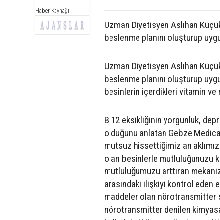
Haber Kaynağı
Uzman Diyetisyen Aslıhan Küçük, s
beslenme planını oluşturup uygu
Uzman Diyetisyen Aslıhan Küçük, "
beslenme planını oluşturup uygul
besinlerin içerdikleri vitamin ve 
B 12 eksikliğinin yorgunluk, dep
olduğunu anlatan Gebze Medica
mutsuz hissettiğimiz an aklımıza
olan besinlerle mutluluğunuzu ka
mutluluğumuzu arttıran mekanizm
arasındaki ilişkiyi kontrol eden
maddeler olan nörotransmitter 
nörotransmitter denilen kimyasal