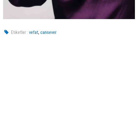
,
Etiketler :
vefat
cansever