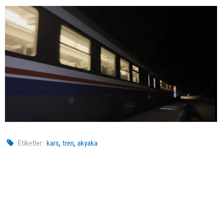
,
,
Etiketler :
kars
tren
akyaka