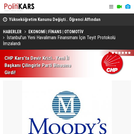
er..
Yükseköğretim Kanunu Değişti.. Öğrenci Affından
‘Çocuk Ada
Akademik Usulsüzlüğe Yeni Düzenlemeler!
İnceleme v
HABERLER
EKONOMİ | FİNANS | OTOMOTİV
İstanbul’un Yeni Havalimanı Finansmanı İçin Teyit Protokolü
İmzalandı
1
2
3
4
5
6
7
CHP Kars’ta Devir Krizi.. Yeni İl
Başkanı Çilingirle Parti Binasına
Girdi!