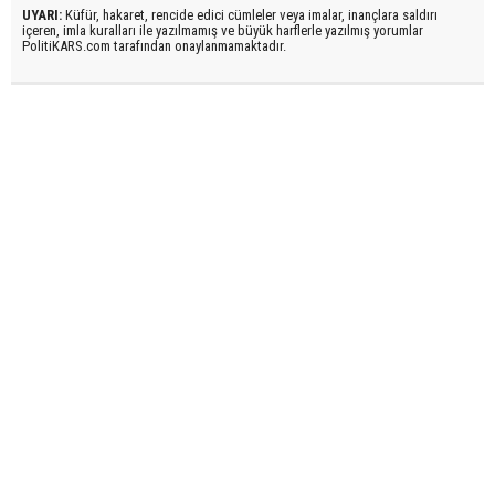
UYARI:
Küfür, hakaret, rencide edici cümleler veya imalar, inançlara saldırı
içeren, imla kuralları ile yazılmamış ve büyük harflerle yazılmış yorumlar
PolitiKARS.com tarafından onaylanmamaktadır.