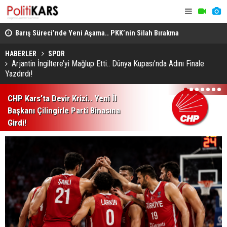
Barış Süreci’nde Yeni Aşama.. PKK’nin Silah Bırakma
Altın Porta
Kararından Meclis’teki “Çerçeve Yasa”na!
Jüri Başka
HABERLER
SPOR
Arjantin İngiltere’yi Mağlup Etti.. Dünya Kupası’nda Adını Finale
Yazdırdı!
1
2
3
4
5
6
7
CHP Kars’ta Devir Krizi.. Yeni İl
Başkanı Çilingirle Parti Binasına
Girdi!