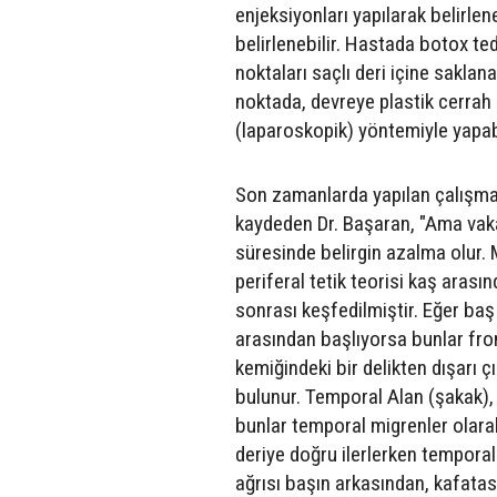
enjeksiyonları yapılarak belirl
belirlenebilir. Hastada botox te
noktaları saçlı deri içine saklana
noktada, devreye plastik cerrah 
(laparoskopik) yöntemiyle yapabi
Son zamanlarda yapılan çalışmala
kaydeden Dr. Başaran, "Ama vakal
süresinde belirgin azalma olur. M
periferal tetik teorisi kaş arası
sonrası keşfedilmiştir. Eğer baş
arasından başlıyorsa bunlar front
kemiğindeki bir delikten dışarı ç
bulunur. Temporal Alan (şakak),
bunlar temporal migrenler olarak
deriye doğru ilerlerken temporali
ağrısı başın arkasından, kafatas