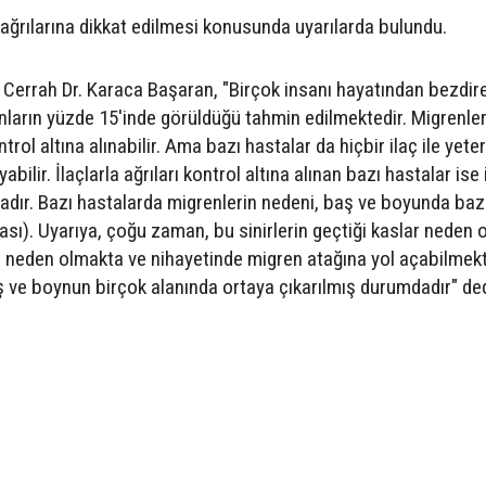
ağrılarına dikkat edilmesi konusunda uyarılarda bulundu.
k Cerrah Dr. Karaca Başaran, "Birçok insanı hayatından bezdir
arın yüzde 15'inde görüldüğü tahmin edilmektedir. Migrenle
rol altına alınabilir. Ama bazı hastalar da hiçbir ilaç ile yeter
lir. İlaçlarla ağrıları kontrol altına alınan bazı hastalar ise 
adır. Bazı hastalarda migrenlerin nedeni, baş ve boyunda bazı
ası). Uyarıya, çoğu zaman, bu sinirlerin geçtiği kaslar neden o
ıya neden olmakta ve nihayetinde migren atağına yol açabilmekt
ş ve boynun birçok alanında ortaya çıkarılmış durumdadır" ded