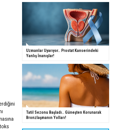
Uzmanlar Uyarıyor.. Prostat Kanserindeki
Yanlış İnanışlar!
erdiğini
nı
Tatil Sezonu Başladı.. Güneşten Korunarak
Bronzlaşmanın Yolları!
kmasına
otoks