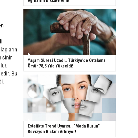
Ağrılarını Dikkate Alın!
en
r
li
ilaçların
 sinir
Yaşam Süresi Uzadı.. Türkiye’de Ortalama
lur.
Ömür 78,5 Yıla Yükseldi!
edir. Bu
i.
Estetikte Trend Uyarısı.. “Moda Burun”
Revizyon Riskini Artırıyor!