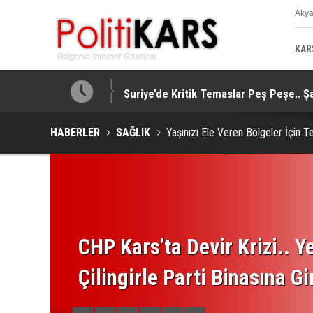
Aky
K
KAR
taj Sağladı!
Suriye’de Kritik Temaslar Peş Peşe.. Ş
HABERLER
SAĞLIK
Yaşınızı Ele Veren Bölgeler İçin T
CHP Kars’ta Devir Krizi.. Ye
Çilingirle Parti Binasına Gi