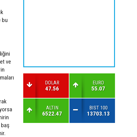
ik
e bu
iğini
et ve
rin
amaları
DOLAR
EURO
n
47.56
55.07
rak
ALTIN
BIST 100
ıyorsa
6522.47
13703.13
irin
u baş
ir.