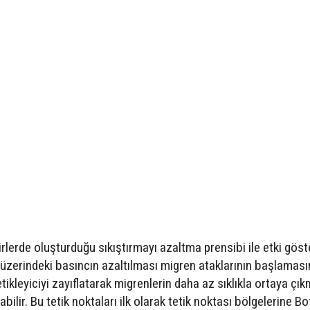
irlerde oluşturduğu sıkıştırmayı azaltma prensibi ile etki göst
r üzerindeki basıncın azaltılması migren ataklarının başlaması
tikleyiciyi zayıflatarak migrenlerin daha az sıklıkla ortaya çı
ilir. Bu tetik noktaları ilk olarak tetik noktası bölgelerine B