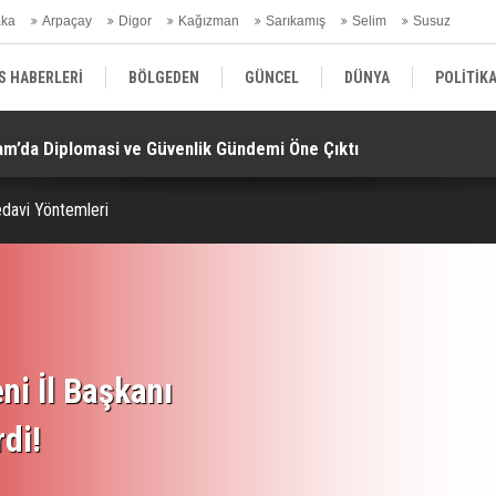
aka
Arpaçay
Digor
Kağızman
Sarıkamış
Selim
Susuz
ars Gündem
S HABERLERİ
BÖLGEDEN
GÜNCEL
DÜNYA
POLİTİK
am’da Diplomasi ve Güvenlik Gündemi Öne Çıktı!
“M
EKONOMİ | FİNANS | OTOMOTİV
KÜLTÜR | SANAT | MAGAZİN
SAĞ
edavi Yöntemleri
ni İl Başkanı
rdi!