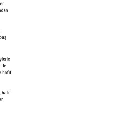
er.
ından
ı
 baş
şlerle
ünde
e hafif
a
, hafif
en