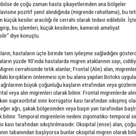
enebilse de çoğu zaman hasta şikayetlerinden ana bölgeler
davisine pozitif yanıt alındığında (migrende rahatlama), bu tet
n küçük kesiler aracılığı ile cerrahi olarak tedavi edilebilir. İşt
girip, bu işlemleri, küçük kesilerden, kameralı ameliyat
lir" diye konuştu.
rın, hastaların üçte birinde tam iyileşme sağladığını gösterd
arın yüzde 90'ında hastalarda migren ataklarının sayı, ciddiy
igren cerrahisinde tetik alanlar; Frontal (Alın) alan, migrenle
ndaki kırışıkların önlenmesi için bu alana yapılan Botoks uygul
 ağrılarının büyük çoğunluğu kaşların etrafından veya gözleri
al veya alın migrenleri olarak bilinir. Frontal migrenlerde alın
ıkan supraorbital sinir korrügator kası tarafından sıkışmış ola
 eğer ağrı, şakak bölgesinden veya başın yan tarafından başl
 bilinir. Temporal migrenlerin nedeni zigomatiko-temporal sin
s kası tarafından sıkıştırılmasıdır. Oksipital (ense) alan, çoğ
ının tabanından başlıyorsa bunlar oksipital migren olarak bilin