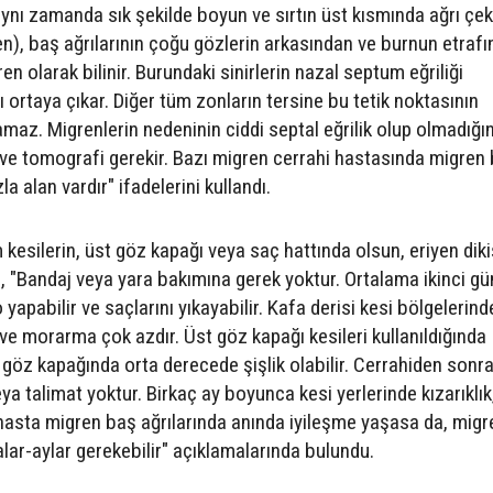
aynı zamanda sık şekilde boyun ve sırtın üst kısmında ağrı çek
n), baş ağrılarının çoğu gözlerin arkasından ve burnun etraf
n olarak bilinir. Burundaki sinirlerin nazal septum eğriliği
 ortaya çıkar. Diğer tüm zonların tersine bu tetik noktasının
maz. Migrenlerin nedeninin ciddi septal eğrilik olup olmadığın
ve tomografi gerekir. Bazı migren cerrahi hastasında migren
a alan vardır" ifadelerini kullandı.
 kesilerin, üst göz kapağı veya saç hattında olsun, eriyen diki
an, "Bandaj veya yara bakımına gerek yoktur. Ortalama ikinci g
yapabilir ve saçlarını yıkayabilir. Kafa derisi kesi bölgelerind
k ve morarma çok azdır. Üst göz kapağı kesileri kullanıldığında
 göz kapağında orta derecede şişlik olabilir. Cerrahiden sonr
eya talimat yoktur. Birkaç ay boyunca kesi yerlerinde kızarıklık
 hasta migren baş ağrılarında anında iyileşme yaşasa da, migr
alar-aylar gerekebilir" açıklamalarında bulundu.