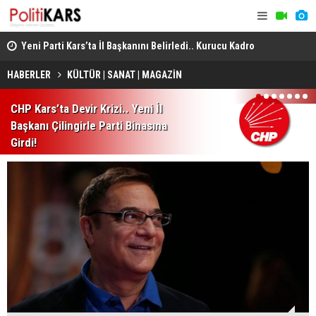
ı
Yeni Parti Kars’ta İl Başkanını Belirledi.. Kurucu Kadro
Susuz’da Or
Açıklandı!
ve Şiddete 
HABERLER
KÜLTÜR | SANAT | MAGAZİN
1
2
3
4
5
6
7
CHP Kars’ta Devir Krizi.. Yeni İl
Başkanı Çilingirle Parti Binasına
Girdi!