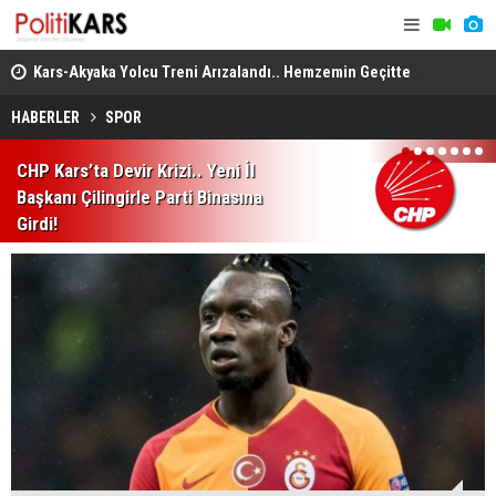
..
Kars-Akyaka Yolcu Treni Arızalandı.. Hemzemin Geçitte
Arabesk Mü
Kalan Tren Kaldırıldı!
Almanya’da 
HABERLER
SPOR
1
2
3
4
5
6
7
CHP Kars’ta Devir Krizi.. Yeni İl
Başkanı Çilingirle Parti Binasına
Girdi!