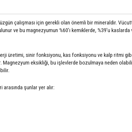
ün çalışması için gerekli olan önemli bir mineraldir. Vücut
unur ve bu magnezyumun %60'ı kemiklerde, %39'u kaslarda v
ji üretimi, sinir fonksiyonu, kas fonksiyonu ve kalp ritmi gib
dir. Magnezyum eksikliği, bu işlevlerde bozulmaya neden olabili
ilir.
i arasında şunlar yer alır: