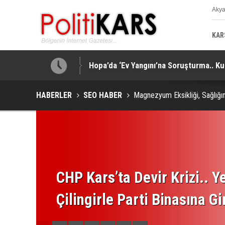
Aky
K
KAR
işi Yaralandı!
Hopa’da ‘Ev Yangını’na Soruşturma.. Ku
HABERLER
SEO HABER
Magnezyum Eksikliği, Sağlığını
CHP Kars’ta Devir Krizi.. Ye
Çilingirle Parti Binasına Gi