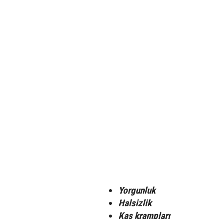
Yorgunluk
Halsizlik
Kas krampları