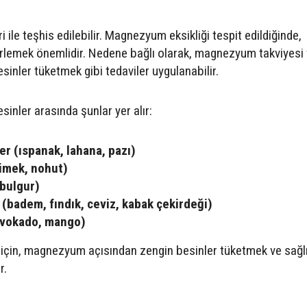
 ile teşhis edilebilir. Magnezyum eksikliği tespit edildiğinde,
elirlemek önemlidir. Nedene bağlı olarak, magnezyum takviyesi
nler tüketmek gibi tedaviler uygulanabilir.
nler arasında şunlar yer alır:
er (ıspanak, lahana, pazı)
cimek, nohut)
 bulgur)
(badem, fındık, ceviz, kabak çekirdeği)
avokado, mango)
çin, magnezyum açısından zengin besinler tüketmek ve sağlık
r.