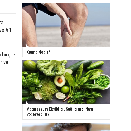
ta
e %1'i
Kramp Nedir?
i birçok
r ve
Magnezyum Eksikliği, Sağlığınızı Nasıl
Etkileyebilir?