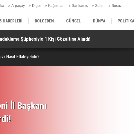
aka
Arpaçay
Digor
Kağızman
Sarıkamış
Selim
Susuz
ars Gündem
S HABERLERİ
BÖLGEDEN
GÜNCEL
DÜNYA
POLİTİK
ndaklama Şüphesiyle 1 Kişi Gözaltına Alındı!
Di
EKONOMİ | FİNANS | OTOMOTİV
KÜLTÜR | SANAT | MAGAZİN
SAĞ
zı Nasıl Etkileyebilir?
ni İl Başkanı
rdi!