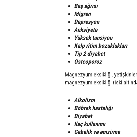
Baş ağrısı
Migren
Depresyon
Anksiyete
Yüksek tansiyon
Kalp ritim bozuklukları
Tip 2 diyabet
Osteoporoz
Magnezyum eksikliği, yetişkinler
magnezyum eksikliği riski altınd
Alkolizm
Böbrek hastalığı
Diyabet
İlaç kullanımı
Gebelik ve emzirme