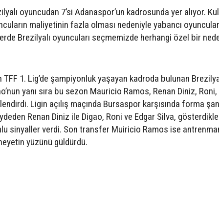
zilyalı oyuncudan 7’si Adanaspor’un kadrosunda yer alıyor. Ku
ncuların maliyetinin fazla olması nedeniyle yabancı oyuncula
sferde Brezilyalı oyuncuları seçmemizde herhangi özel bir ned
 TFF 1. Lig’de şampiyonluk yaşayan kadroda bulunan Brezilya
o’nun yanı sıra bu sezon Mauricio Ramos, Renan Diniz, Roni,
lendirdi. Ligin açılış maçında Bursaspor karşısında forma şan
ydeden Renan Diniz ile Digao, Roni ve Edgar Silva, gösterdikle
lu sinyaller verdi. Son transfer Muiricio Ramos ise antrenm
heyetin yüzünü güldürdü.