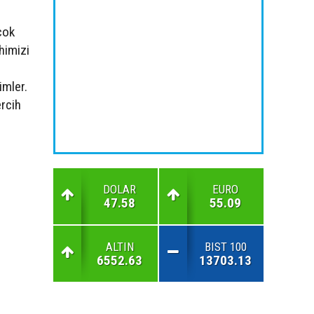
çok
himizi
imler.
rcih
DOLAR
EURO
47.58
55.09
ALTIN
BIST 100
6552.63
13703.13