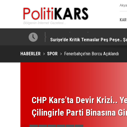
Aky
K
KAR
taj Sağladı!
Suriye’de Kritik Temaslar Peş Peşe.. Ş
HABERLER
SPOR
Fenerbahçe’nin Borcu Açıklandı
CHP Kars’ta Devir Krizi.. Ye
Çilingirle Parti Binasına Gi