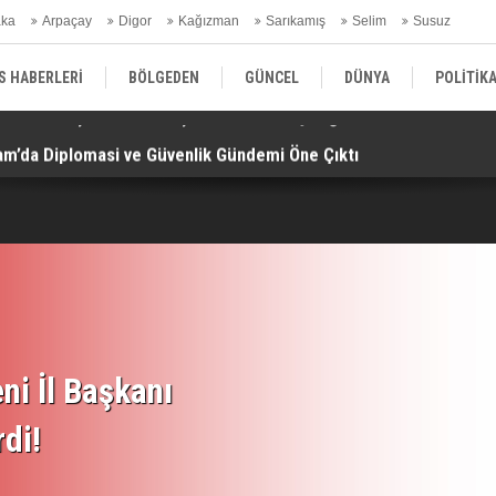
aka
Arpaçay
Digor
Kağızman
Sarıkamış
Selim
Susuz
ars Gündem
S HABERLERİ
BÖLGEDEN
GÜNCEL
DÜNYA
POLİTİK
am’da Diplomasi ve Güvenlik Gündemi Öne Çıktı!
“M
EKONOMİ | FİNANS | OTOMOTİV
KÜLTÜR | SANAT | MAGAZİN
SAĞ
ni İl Başkanı
rdi!