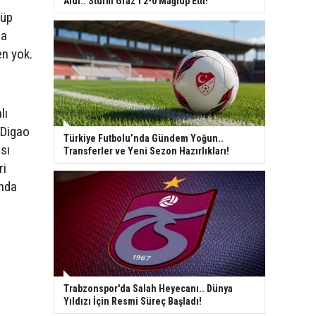
Aldı.. Sturm Graz’ı 2-0 Mağlup Etti!
lüp
ra
en yok.
lı
 Digao
Türkiye Futbolu’nda Gündem Yoğun..
sı
Transferler ve Yeni Sezon Hazırlıkları!
ri
anda
Trabzonspor'da Salah Heyecanı.. Dünya
Yıldızı İçin Resmi Süreç Başladı!