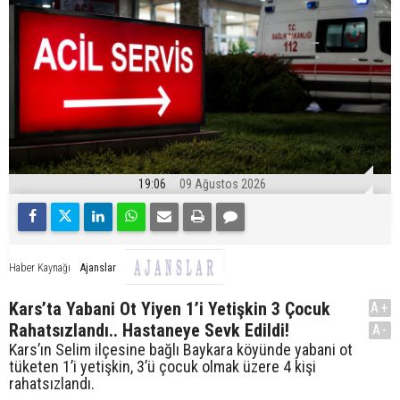
19:06
09 Ağustos 2026
Ajanslar
Haber Kaynağı
Kars’ta Yabani Ot Yiyen 1’i Yetişkin 3 Çocuk
A+
Rahatsızlandı.. Hastaneye Sevk Edildi!
A-
Kars’ın Selim ilçesine bağlı Baykara köyünde yabani ot
tüketen 1’i yetişkin, 3’ü çocuk olmak üzere 4 kişi
rahatsızlandı.