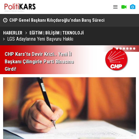
CHP Genel Başkanı Kılıçdaroğlu’ndan Barış Süreci
Kars’ta Yab
Vurgusu.. Sorumluluk Alacağız!
Rahatsızlan
HABERLER
EĞİTİM | BİLİŞİM | TEKNOLOJİ
LGS Adaylarına Yeni Başvuru Hakkı
1
2
3
4
5
6
7
CHP Kars’ta Devir Krizi.. Yeni İl
Başkanı Çilingirle Parti Binasına
Girdi!