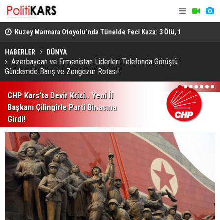
osyal
Kuzey Marmara Otoyolu’nda Tünelde Feci Kaza: 3 Ölü, 1
Gediz’de B
Ağır Yaralı
Ağır Yarala
HABERLER
DÜNYA
Azerbaycan ve Ermenistan Liderleri Telefonda Görüştü..
Gündemde Barış ve Zengezur Rotası!
1
2
3
4
5
6
7
CHP Kars’ta Devir Krizi.. Yeni İl
Başkanı Çilingirle Parti Binasına
Girdi!