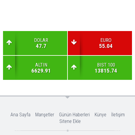
DOLAR
EURO
47.7
55.04
ALTIN
BIST 100
6629.91
13815.74
Ana Sayfa
Manşetler
Günün Haberleri
Künye
İletişim
Sitene Ekle