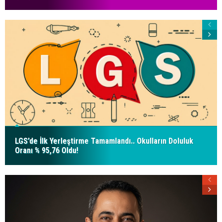
LGS’de İlk Yerleştirme Tamamlandı.. Okulların Doluluk
Oranı % 95,76 Oldu!