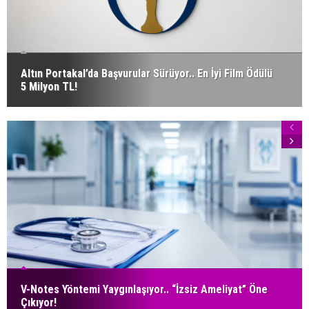
Altın Portakal’da Başvurular Sürüyor.. En İyi Film Ödülü
5 Milyon TL!
V-Notes Yöntemi Yaygınlaşıyor.. “İzsiz Ameliyat” Öne
Çıkıyor!