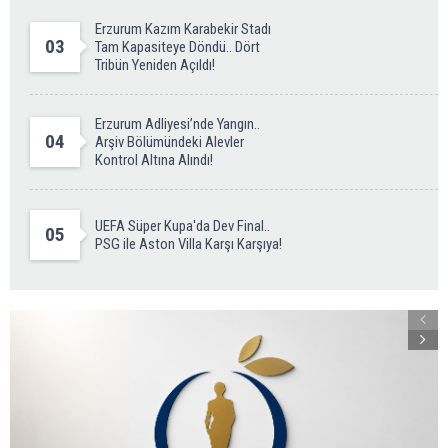
Erzurum Kazım Karabekir Stadı
03
Tam Kapasiteye Döndü.. Dört
Tribün Yeniden Açıldı!
Erzurum Adliyesi’nde Yangın..
04
Arşiv Bölümündeki Alevler
Kontrol Altına Alındı!
UEFA Süper Kupa'da Dev Final..
05
PSG ile Aston Villa Karşı Karşıya!