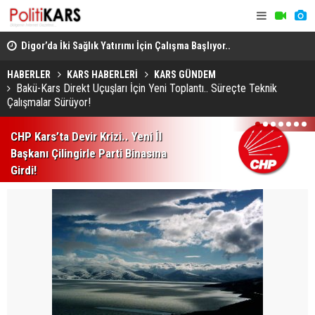
Digor’da İki Sağlık Yatırımı İçin Çalışma Başlıyor..
Gordion’da
Projelerin Bedeli Açıklandı!
Bin 200 Yı
HABERLER
KARS HABERLERİ
KARS GÜNDEM
Bakü-Kars Direkt Uçuşları İçin Yeni Toplantı.. Süreçte Teknik
Çalışmalar Sürüyor!
1
2
3
4
5
6
7
CHP Kars’ta Devir Krizi.. Yeni İl
Başkanı Çilingirle Parti Binasına
Girdi!