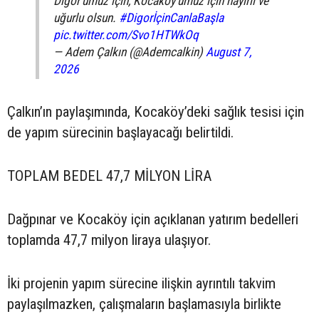
Digor'umuz için, Kocaköy'ümüz için hayırlı ve
uğurlu olsun.
#DigorİçinCanlaBaşla
pic.twitter.com/Svo1HTWkOq
— Adem Çalkın (@Ademcalkin)
August 7,
2026
Çalkın’ın paylaşımında, Kocaköy’deki sağlık tesisi için
de yapım sürecinin başlayacağı belirtildi.
TOPLAM BEDEL 47,7 MİLYON LİRA
Dağpınar ve Kocaköy için açıklanan yatırım bedelleri
toplamda 47,7 milyon liraya ulaşıyor.
İki projenin yapım sürecine ilişkin ayrıntılı takvim
paylaşılmazken, çalışmaların başlamasıyla birlikte