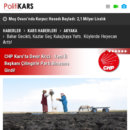
Muş Ovası’nda Karpuz Hasadı Başladı: 2,1 Milyar Liralık
Türkiye'nin
Gelir Hedefleniyor
Kaçkarlar D
HABERLER
KARS HABERLERİ
AKYAKA
Bahar Gecikti, Kazlar Geç Kuluçkaya Yattı.. Köylerde Heyecan
Arttı!
1
2
3
4
5
6
7
CHP Kars’ta Devir Krizi.. Yeni İl
Başkanı Çilingirle Parti Binasına
Girdi!