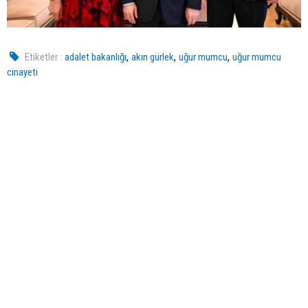
,
,
,
Etiketler :
adalet bakanlığı
akın gürlek
uğur mumcu
uğur mumcu
cinayeti