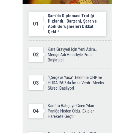
Şam’da Diplomasi Trafiği
Hızlandı.. Barzani, Şara ve
01
Abdi Görüşmeleri Dikkat
Çekti!
Kars Gravyeri İçin Yeni Adım..
02
Menşe Adı Hedefiyle Proje
Başlatıldı!
“Çerçeve Yasa” Teklifine CHP ve
03
HÜDA PAR da İmza Verdi.. Meclis
Süreci Başlıyor!
Kars’ta Bahçeye Giren Yılan
04
Paniğe Neden Oldu.. Ekipler
Harekete Geçti!