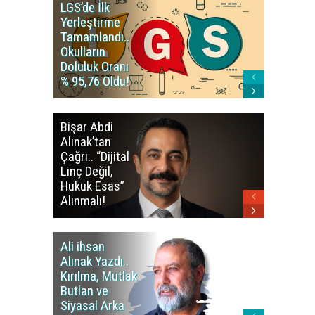
LGS’de İlk
YÖK’ten
Yerleştirme
Üniversi
Tamamlandı..
Ücret Uya
Okulların
Yüzde 25
Doluluk Oranı
Hatırlatı
% 95,76 Oldu!
Bişar Abdi
Kalkan’d
Alınak’tan
Barış Sü
Çağrı.. “Dijital
Mesajı..
Linç Değil,
Siyaset
Hukuk Esas”
Açılmalı
Alınmalı!
Ali ihsan
Ali ihsa
Alınak Yazdı..
Alınak Y
Kırılma, Mutlak
Ani’deki
Butlan ve
Hafızayı
Siyasal Arka
Onaraca