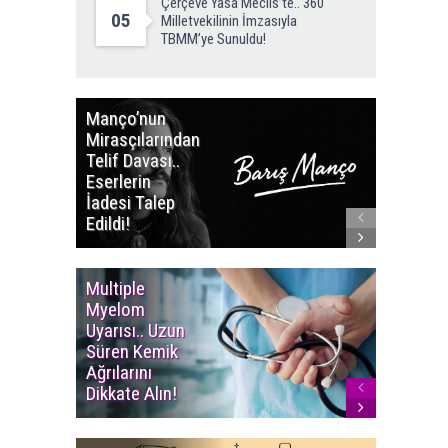
Çerçeve Yasa Meclis’te.. 360
05
Milletvekilinin İmzasıyla
TBMM’ye Sunuldu!
Manço’nun
Bodrum’
Mirasçılarından
Bale Fest
Telif Davası..
“Kuğu G
Eserlerin
Açılış
İadesi Talep
Gecesin
Edildi!
Perdeyi 
Multiple
Yaşam S
Myelom
Uzadı..
Uyarısı.. Uzun
Türkiye’
Süren Kemik
Ortalam
Ağrılarını
Ömür 78,
Dikkate Alın!
Yükseldi