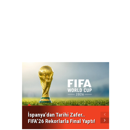
Kalkan
Mesajı
Açılma
İspanya’dan Tarihi Zafer..
FIFA’26 Rekorlarla Final Yaptı!