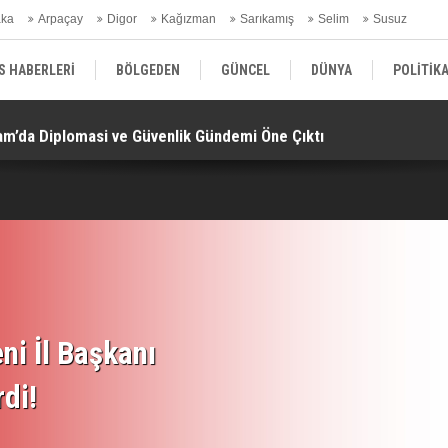
aka
Arpaçay
Digor
Kağızman
Sarıkamış
Selim
Susuz
ars Gündem
S HABERLERİ
BÖLGEDEN
GÜNCEL
DÜNYA
POLİTİK
am’da Diplomasi ve Güvenlik Gündemi Öne Çıktı!
“M
EKONOMİ | FİNANS | OTOMOTİV
KÜLTÜR | SANAT | MAGAZİN
SAĞ
ni İl Başkanı
rdi!