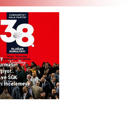
ay
urması
şiyor..
 ve SGK
rı İncelemeye