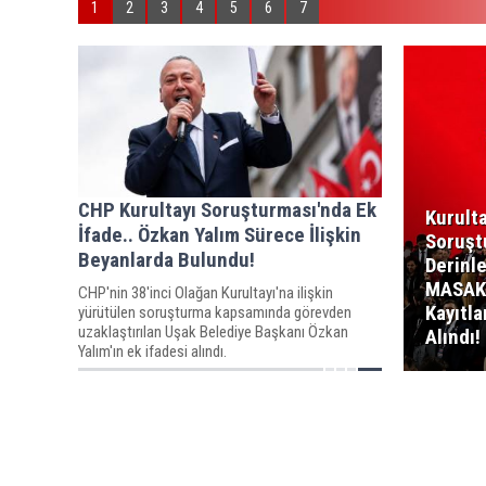
1
2
3
4
5
6
7
CHP Kurultayı Soruşturması'nda Ek
Kurult
İfade.. Özkan Yalım Sürece İlişkin
Soruşt
Beyanlarda Bulundu!
Derinle
MASAK
CHP'nin 38'inci Olağan Kurultayı'na ilişkin
Kayıtla
yürütülen soruşturma kapsamında görevden
uzaklaştırılan Uşak Belediye Başkanı Özkan
Alındı!
Yalım'ın ek ifadesi alındı.