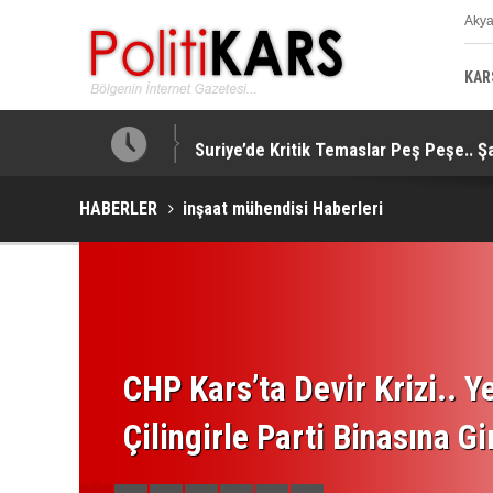
Aky
K
KAR
taj Sağladı!
Suriye’de Kritik Temaslar Peş Peşe.. Ş
HABERLER
inşaat mühendisi Haberleri
CHP Kars’ta Devir Krizi.. Ye
Çilingirle Parti Binasına Gi