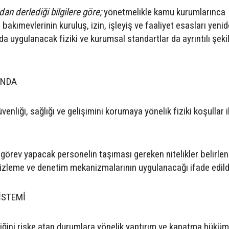
an derlediği bilgilere göre;
yönetmelikle kamu kurumlarınca
akımevlerinin kuruluş, izin, işleyiş ve faaliyet esasları yeni
 uygulanacak fiziki ve kurumsal standartlar da ayrıntılı şeki
ANDA
nliği, sağlığı ve gelişimini korumaya yönelik fiziki koşullar i
örev yapacak personelin taşıması gereken nitelikler belirleni
i izleme ve denetim mekanizmalarının uygulanacağı ifade edild
İSTEMİ
ğini riske atan durumlara yönelik yaptırım ve kapatma hüküml