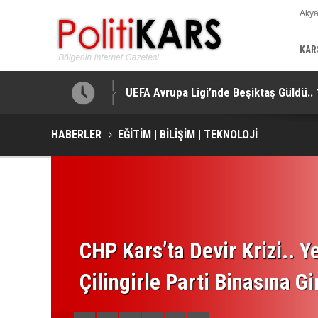
Aky
K
KAR
Bir Kayıp Yok!
UEFA Avrupa Ligi’nde Beşiktaş Güldü.. 1
HABERLER
EĞİTİM | BİLİŞİM | TEKNOLOJİ
CHP Kars’ta Devir Krizi.. Ye
Çilingirle Parti Binasına Gi