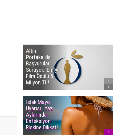
Altın
Manço’
Portakal’da
Mirasçıl
Başvurular
Telif Dav
Sürüyor.. En İyi
Eserleri
Film Ödülü 5
İadesi T
Milyon TL!
Edildi!
Islak Mayo
Multiple
Uyarısı.. Yaz
Myelom
Aylarında
Uyarısı.
Enfeksiyon
Süren K
Riskine Dikkat!
Ağrıların
Dikkate 