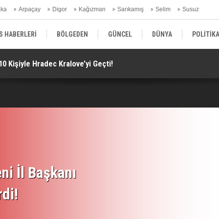
aka
Arpaçay
Digor
Kağızman
Sarıkamış
Selim
Susuz
ars Gündem
S HABERLERİ
BÖLGEDEN
GÜNCEL
DÜNYA
POLİTİK
0 Kişiyle Hradec Kralove’yi Geçti!
MG
EKONOMİ | FİNANS | OTOMOTİV
KÜLTÜR | SANAT | MAGAZİN
SAĞ
ni İl Başkanı
rdi!