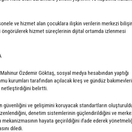
onele ve hizmet alan çocuklara ilişkin verilerin merkezi biliş
 öngörülerek hizmet süreçlerinin dijital ortamda izlenmesi
A
ı Mahinur Özdemir Göktaş, sosyal medya hesabından yaptığı
mu kurumları tarafından açılacak kreş ve gündüz bakımevleri
 netleştirdiğini belirtti.
 güvenliğini ve gelişimini koruyacak standartların oluşturuld
üzenlendiğini, denetim sistemlerinin güçlendirildiğini ve merke
akip mekanizmasının hayata geçirildiğini ifade ederek yönetmeli
sını diledi.