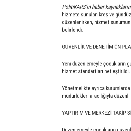
PolitiKARS’ın haber kaynaklarınd
hizmete sunulan kreş ve gündüz b
düzenlenirken, hizmet sunumunda
belirlendi.
GÜVENLİK VE DENETİM ÖN PL
Yeni düzenlemeyle çocukların güve
hizmet standartları netleştirildi.
Yönetmelikte ayrıca kurumlarda g
müdürlükleri aracılığıyla düzenl
YAPTIRIM VE MERKEZİ TAKİP S
Düzenlemeyle çocukların güvenli