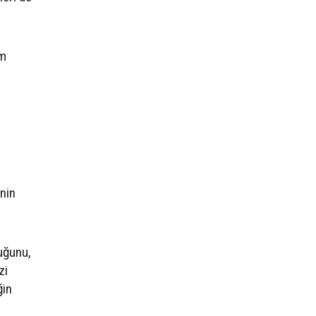
im
nin
uğunu,
zi
ğin