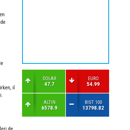
den
lde
le
DOLAR
EURO
47.7
54.99
rken, il
i.
ALTIN
BIST 100
6578.9
13798.82
eri de