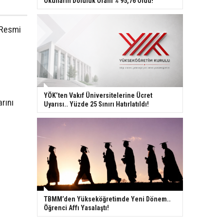
Okulların Doluluk Oranı % 95,76 Oldu!
 Resmi
YÖK’ten Vakıf Üniversitelerine Ücret
rını
Uyarısı.. Yüzde 25 Sınırı Hatırlatıldı!
TBMM’den Yükseköğretimde Yeni Dönem..
Öğrenci Affı Yasalaştı!