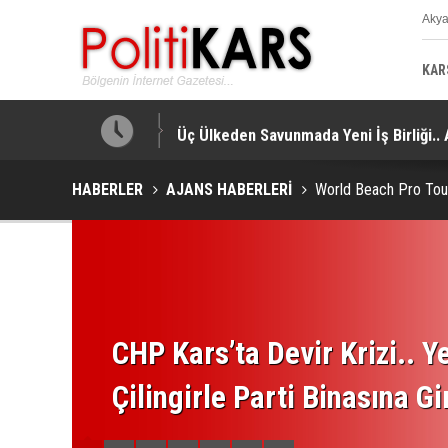
Aky
K
KAR
a Yapıldı!
Üç Ülkeden Savunmada Yeni İş Birliği.
HABERLER
AJANS HABERLERİ
World Beach Pro Tour
CHP Kars’ta Devir Krizi.. Ye
Çilingirle Parti Binasına Gi