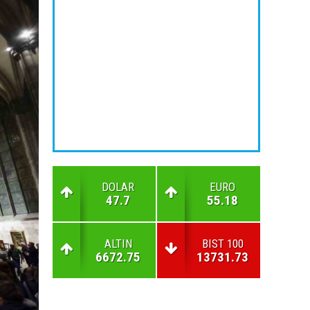
DOLAR
EURO
47.7
55.18
ALTIN
BIST 100
6672.75
13731.73