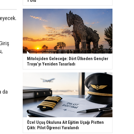
1 Ölü
deyecek.
Giriş
u,
.
Mitolojiden Geleceğe: Dört Ülkeden Gençler
Troya’yı Yeniden Tasarladı
a da
Özel Uçuş Okuluna Ait Eğitim Uçağı Pistten
Çıktı: Pilot Öğrenci Yaralandı