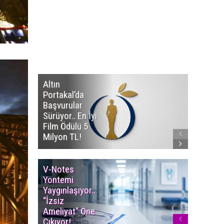
Altın
Manço’
Portakal’da
Mirasçıl
Başvurular
Telif Dav
Sürüyor.. En İyi
Eserleri
Film Ödülü 5
İadesi T
Milyon TL!
Edildi!
V-Notes
Islak M
Yöntemi
Uyarısı..
Yaygınlaşıyor..
Aylarınd
“İzsiz
Enfeksi
Ameliyat” Öne
Riskine 
Çıkıyor!