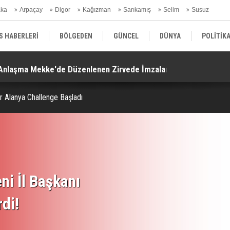
aka
Arpaçay
Digor
Kağızman
Sarıkamış
Selim
Susuz
ars Gündem
S HABERLERİ
BÖLGEDEN
GÜNCEL
DÜNYA
POLİTİK
. Anlaşma Mekke'de Düzenlenen Zirvede İmzalandı!
Ko
EKONOMİ | FİNANS | OTOMOTİV
KÜLTÜR | SANAT | MAGAZİN
SAĞ
 Alanya Challenge Başladı
ni İl Başkanı
rdi!