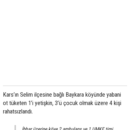
Kars’ın Selim ilçesine bağlı Baykara köyünde yabani
ot tüketen 1’i yetişkin, 3’ü çocuk olmak üzere 4 kişi
rahatsızlandı.
İhbar üzerine köye 2 ambulans ve 1 UMKE timi