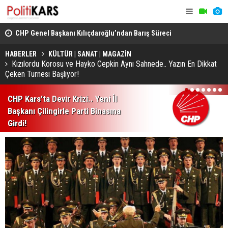
CHP Genel Başkanı Kılıçdaroğlu’ndan Barış Süreci
Kars’ta Yab
Vurgusu.. Sorumluluk Alacağız!
Rahatsızlan
HABERLER
KÜLTÜR | SANAT | MAGAZİN
Kızılordu Korosu ve Hayko Cepkin Aynı Sahnede.. Yazın En Dikkat
Çeken Turnesi Başlıyor!
1
2
3
4
5
6
7
CHP Kars’ta Devir Krizi.. Yeni İl
Başkanı Çilingirle Parti Binasına
Girdi!