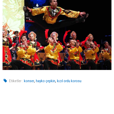
,
,
Etiketler :
konser
hayko çepkin
kızıl ordu korosu