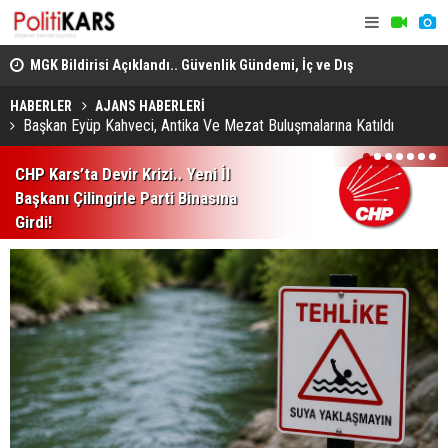
MGK Bildirisi Açıklandı.. Güvenlik Gündemi, İç ve Dış
Politika Başlıkları Değerlendirildi!
Heybeliada
Domuz Sanıp Ateş Etti, Babasının Ölümüne Neden Oldu
Ekiplerin 
HABERLER
AJANS HABERLERİ
Başkan Eyüp Kahveci, Antika Ve Mezat Buluşmalarına Katıldı
1
2
3
4
5
6
7
CHP Kars’ta Devir Krizi.. Yeni İl
Başkanı Çilingirle Parti Binasına
Girdi!