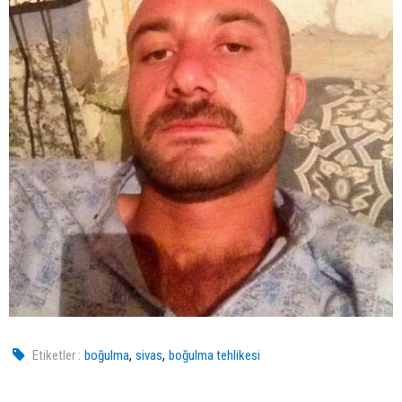
,
,
Etiketler :
boğulma
sivas
boğulma tehlikesi