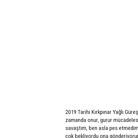
2019 Tarihi Kırkpınar Yağlı Güre
zamanda onur, gurur mücadelesi 
savaştım, ben asla pes etmedim
çok bekliyordu ona gönderiyorum