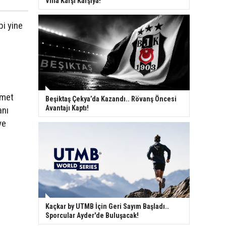
Villa Karşı Karşıya!
bi yine
hmet
Beşiktaş Çekya’da Kazandı.. Rövanş Öncesi
Avantajı Kaptı!
anı
ye
Kaçkar by UTMB İçin Geri Sayım Başladı..
Sporcular Ayder'de Buluşacak!