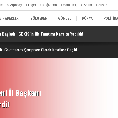
aka
Arpaçay
Digor
Kağızman
Sarıkamış
Selim
Susuz
ars Gündem
S HABERLERİ
BÖLGEDEN
GÜNCEL
DÜNYA
POLİTİK
. Anlaşma Mekke'de Düzenlenen Zirvede İmzalandı!
Ko
EKONOMİ | FİNANS | OTOMOTİV
KÜLTÜR | SANAT | MAGAZİN
SAĞ
.. Galatasaray Şampiyon Olarak Kayıtlara Geçti!
ni İl Başkanı
rdi!