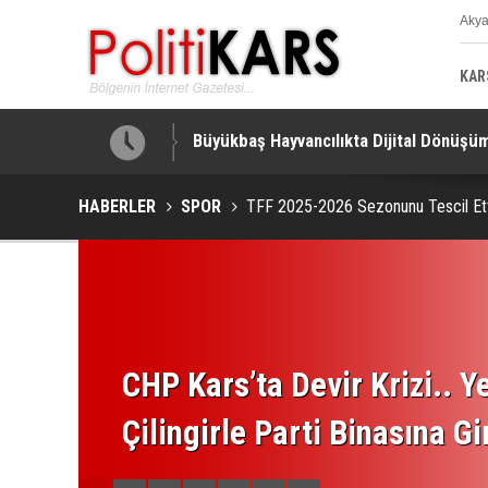
Aky
K
KAR
a Yapıldı!
Üç Ülkeden Savunmada Yeni İş Birliği.
HABERLER
SPOR
TFF 2025-2026 Sezonunu Tescil Etti
CHP Kars’ta Devir Krizi.. Ye
Çilingirle Parti Binasına Gi