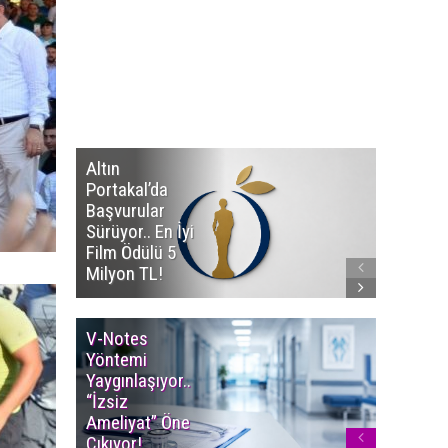
Altın
Manço’
Portakal’da
Mirasçıl
Başvurular
Telif Dav
Sürüyor.. En İyi
Eserleri
Film Ödülü 5
İadesi T
Milyon TL!
Edildi!
V-Notes
Islak M
Yöntemi
Uyarısı..
Yaygınlaşıyor..
Aylarınd
“İzsiz
Enfeksi
Ameliyat” Öne
Riskine 
Çıkıyor!