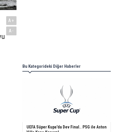
A+
A-
yu
Bu Kategorideki Diğer Haberler
UEFA Süper Kupa'da Dev Final.. PSG ile Aston