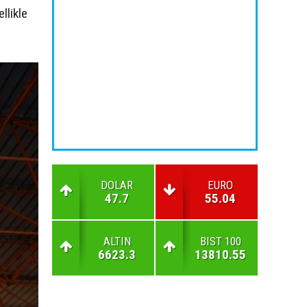
llikle
DOLAR
EURO
47.7
55.04
ALTIN
BIST 100
6623.3
13810.55