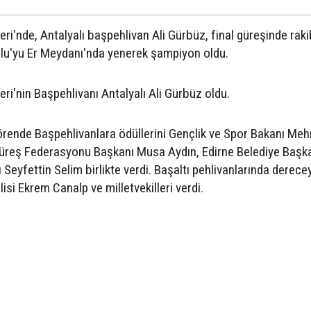
leri'nde, Antalyalı başpehlivan Ali Gürbüz, final güreşinde raki
ulu'yu Er Meydanı'nda yenerek şampiyon oldu.
leri'nin Başpehlivanı Antalyalı Ali Gürbüz oldu.
örende Başpehlivanlara ödüllerini Gençlik ve Spor Bakanı Me
üreş Federasyonu Başkanı Musa Aydın, Edirne Belediye Başk
Seyfettin Selim birlikte verdi. Başaltı pehlivanlarında derece
lisi Ekrem Canalp ve milletvekilleri verdi.