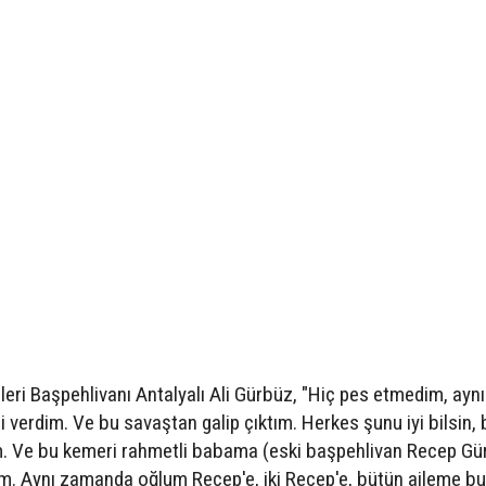
şleri Başpehlivanı Antalyalı Ali Gürbüz, "Hiç pes etmedim, aynı
verdim. Ve bu savaştan galip çıktım. Herkes şunu iyi bilsin,
. Ve bu kemeri rahmetli babama (eski başpehlivan Recep Gü
. Aynı zamanda oğlum Recep'e, iki Recep'e, bütün aileme bu 