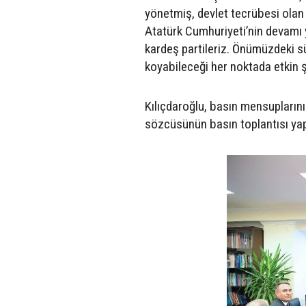
yönetmiş, devlet tecrübesi olan v
Atatürk Cumhuriyeti’nin devamı 
kardeş partileriz. Önümüzdeki sü
koyabileceği her noktada etkin ş
Kılıçdaroğlu, basın mensupların
sözcüsünün basın toplantısı yap