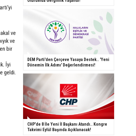
Oturumda Gerginlik Yaşandı!
rti’yi
akal ve
ıyık ve
en bir
DEM Parti'den Çerçeve Yasaya Destek.. 'Yeni
k. İyi
Dönemin İlk Adımı' Değerlendirmesi!
e geldi.
CHP’de 8 İle Yeni İl Başkanı Atandı.. Kongre
Takvimi Eylül Başında Açıklanacak!