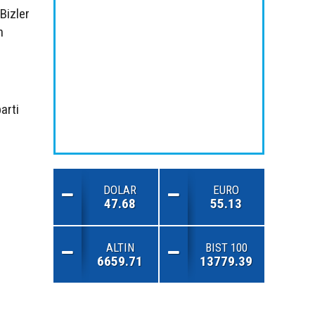
Bizler
n
arti
DOLAR
EURO
47.68
55.13
ALTIN
BIST 100
6659.71
13779.39