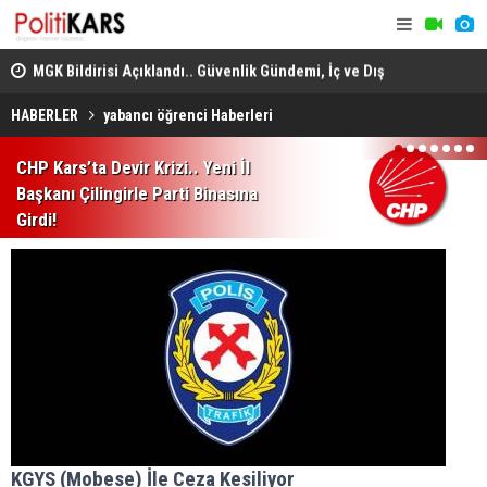
adec
MGK Bildirisi Açıklandı.. Güvenlik Gündemi, İç ve Dış
Domuz Sanı
Politika Başlıkları Değerlendirildi!
HABERLER
yabancı öğrenci Haberleri
1
2
3
4
5
6
7
CHP Kars’ta Devir Krizi.. Yeni İl
Başkanı Çilingirle Parti Binasına
Girdi!
KGYS (Mobese) İle Ceza Kesiliyor