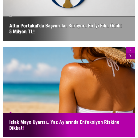
Altın Portakal’da Başvurular Sürüyor.. En İyi Film Ödülü
5 Milyon TL!
Islak Mayo Uyarısı.. Yaz Aylarında Enfeksiyon Riskine
Dikkat!