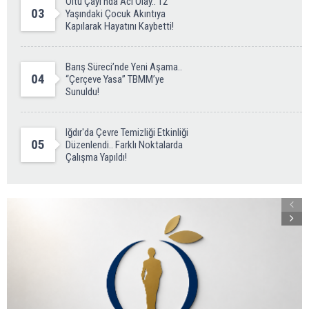
Oltu Çayı’nda Acı Olay.. 12
03
Yaşındaki Çocuk Akıntıya
Kapılarak Hayatını Kaybetti!
Barış Süreci’nde Yeni Aşama..
04
“Çerçeve Yasa” TBMM’ye
Sunuldu!
Iğdır'da Çevre Temizliği Etkinliği
05
Düzenlendi.. Farklı Noktalarda
Çalışma Yapıldı!