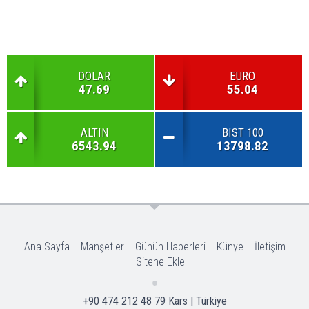
DOLAR
EURO
47.69
55.04
ALTIN
BIST 100
6543.94
13798.82
Ana Sayfa
Manşetler
Günün Haberleri
Künye
İletişim
Sitene Ekle
+90 474 212 48 79 Kars | Türkiye