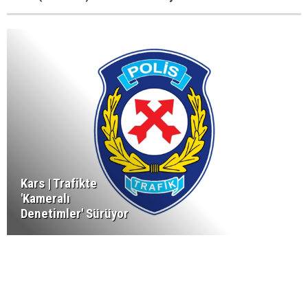
Kars | Trafikte
'Kameralı
Denetimler' Sürüyor