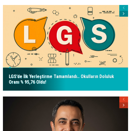
LGS’de İlk Yerleştirme Tamamlandı.. Okulların Doluluk
Oranı % 95,76 Oldu!