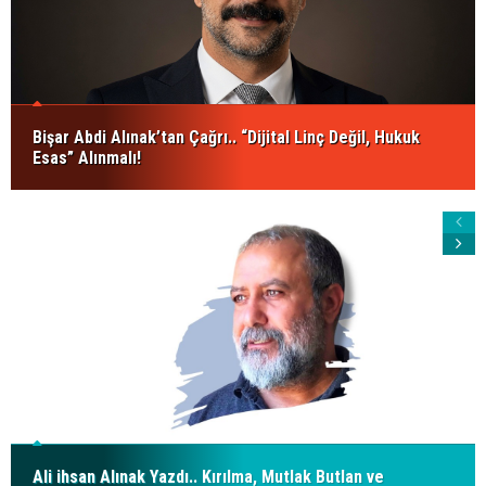
Bişar Abdi Alınak’tan Çağrı.. “Dijital Linç Değil, Hukuk
Esas” Alınmalı!
Ali ihsan Alınak Yazdı.. Kırılma, Mutlak Butlan ve