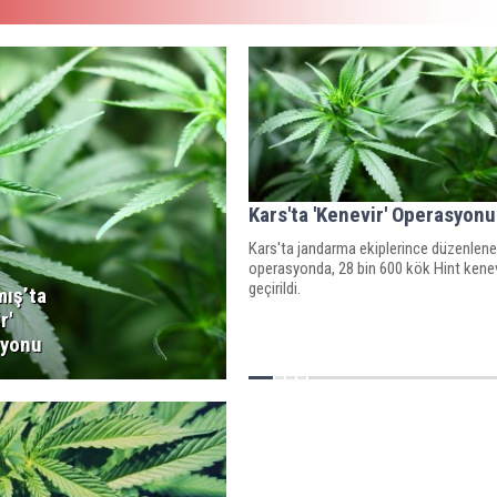
Kars'ta 'Kenevir' Operasyonu
Kars'ta jandarma ekiplerince düzenlen
operasyonda, 28 bin 600 kök Hint kenevi
geçirildi.
mış’ta
r'
syonu