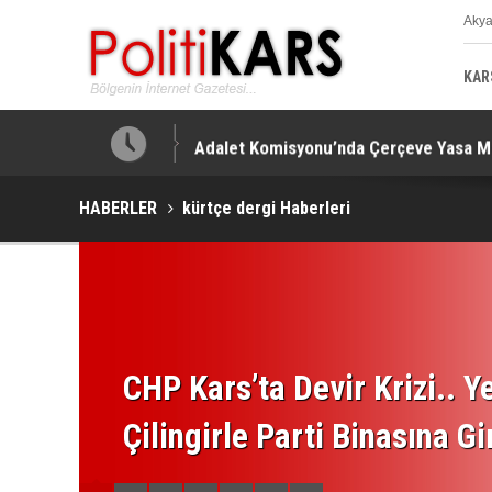
Aky
K
KAR
!
Adalet Komisyonu’nda Çerçeve Yasa Mes
HABERLER
kürtçe dergi Haberleri
CHP Kars’ta Devir Krizi.. Ye
Çilingirle Parti Binasına Gi