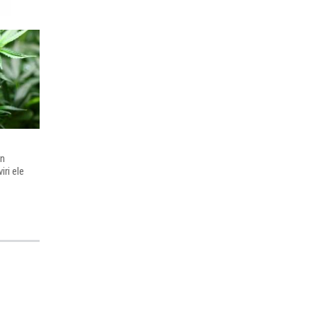
en
ri ele