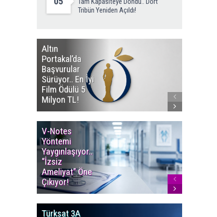
05
Tam Kapasiteye Döndü.. Dört
Tribün Yeniden Açıldı!
Altın
Manço’
Portakal’da
Mirasçıl
Başvurular
Telif Dav
Sürüyor.. En İyi
Eserleri
Film Ödülü 5
İadesi T
Milyon TL!
Edildi!
V-Notes
Islak M
Yöntemi
Uyarısı..
Yaygınlaşıyor..
Aylarınd
“İzsiz
Enfeksi
Ameliyat” Öne
Riskine 
Çıkıyor!
Türksat 3A
LGS’de İ