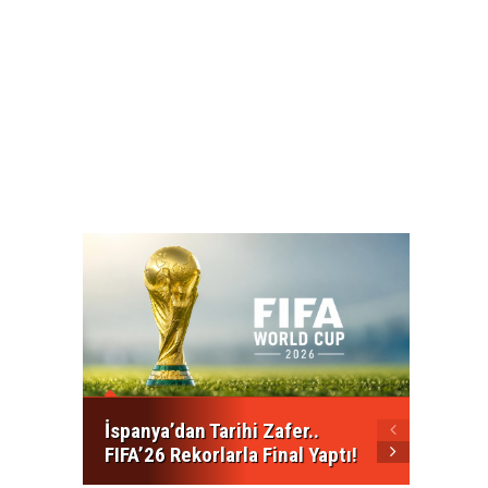
Kalkan
Mesajı
Açılma
İspanya’dan Tarihi Zafer..
FIFA’26 Rekorlarla Final Yaptı!