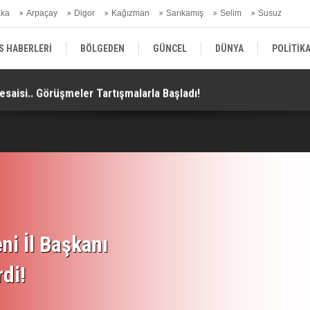
aka
Arpaçay
Digor
Kağızman
Sarıkamış
Selim
Susuz
ars Gündem
S HABERLERİ
BÖLGEDEN
GÜNCEL
DÜNYA
POLİTİK
aisi.. Görüşmeler Tartışmalarla Başladı!
TH
EKONOMİ | FİNANS | OTOMOTİV
KÜLTÜR | SANAT | MAGAZİN
SAĞ
ni İl Başkanı
rdi!