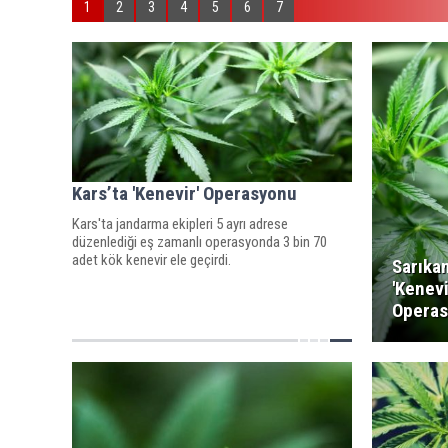
1
2
3
4
5
6
7
Kars’ta 'Kenevir' Operasyonu
Kars'ta jandarma ekipleri 5 ayrı adrese
düzenlediği eş zamanlı operasyonda 3 bin 70
adet kök kenevir ele geçirdi.
Sarıka
'Kenevi
Opera