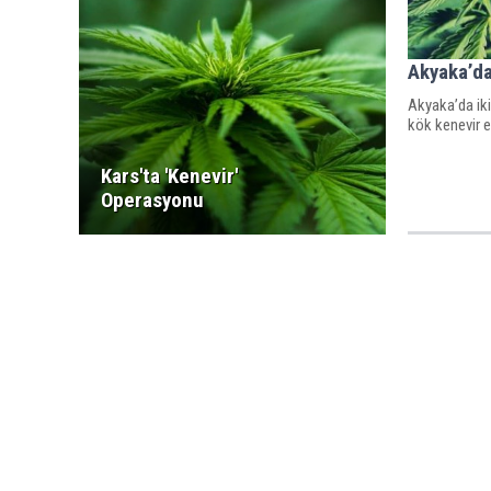
Akyaka’d
Akyaka’da iki
kök kenevir el
Kars'ta 'Kenevir'
Operasyonu