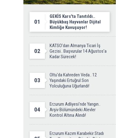
GEKİS Kars'ta Tanıtıldı..
01
Büyükbaş Hayvanlar Dijital
Kimliğe Kavuşuyor!
KATSO’dan Almanya Ticari İş
02
Gezisi.. Başvurular 14 Ağustos’a
Kadar Sürecek!
Oltu'da Kahreden Veda.. 12
03
Yaşındaki Ertuğrul Son
Yolculuğuna Uğurlandı!
Erzurum Adliyesi’nde Yangın..
04
Arşiv Bölümündeki Alevler
Kontrol Altına Alındı!
Erzurum Kazım Karabekir Stadı