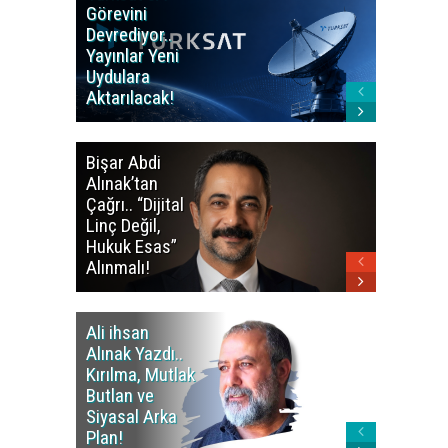
Görevini
Yerleşti
Devrediyor..
Tamamla
Yayınlar Yeni
Okulları
Uydulara
Doluluk 
Aktarılacak!
% 95,76 
Bişar Abdi
Kalkan’d
Alınak’tan
Barış Sü
Çağrı.. “Dijital
Mesajı..
Linç Değil,
Siyaset
Hukuk Esas”
Açılmalı
Alınmalı!
Ali ihsan
Ali ihsa
Alınak Yazdı..
Alınak Y
Kırılma, Mutlak
Ani’deki
Butlan ve
Hafızayı
Siyasal Arka
Onaraca
Plan!