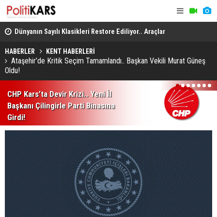
..
Dünyanın Sayılı Klasikleri Restore Ediliyor.. Araçlar
Kars-Akyak
Yeniden Yollara Dönüyor!
Kalan Tren 
HABERLER
KENT HABERLERİ
Ataşehir’de Kritik Seçim Tamamlandı.. Başkan Vekili Murat Güneş
Oldu!
1
2
3
4
5
6
7
CHP Kars’ta Devir Krizi.. Yeni İl
Başkanı Çilingirle Parti Binasına
Girdi!