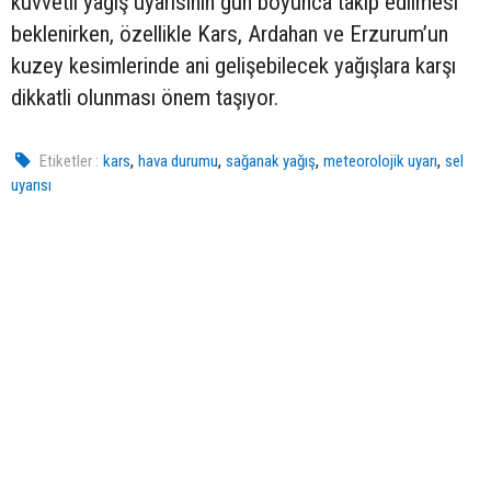
kuvvetli yağış uyarısının gün boyunca takip edilmesi
beklenirken, özellikle Kars, Ardahan ve Erzurum’un
kuzey kesimlerinde ani gelişebilecek yağışlara karşı
dikkatli olunması önem taşıyor.
,
,
,
,
Etiketler :
kars
hava durumu
sağanak yağış
meteorolojik uyarı
sel
uyarısı