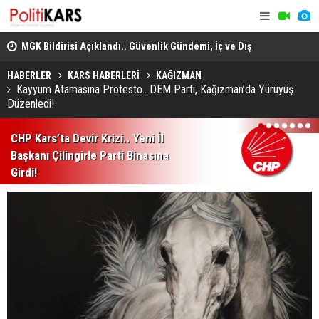
MGK Bildirisi Açıklandı.. Güvenlik Gündemi, İç ve Dış
Heybeliada
Politika Başlıkları Değerlendirildi!
Domuz Sanıp Ateş Etti, Babasının Ölümüne Neden Oldu
Ekiplerin 
HABERLER
KARS HABERLERİ
KAĞIZMAN
Kayyum Atamasına Protesto.. DEM Parti, Kağızman’da Yürüyüş
Düzenledi!
1
2
3
4
5
6
7
CHP Kars’ta Devir Krizi.. Yeni İl
Başkanı Çilingirle Parti Binasına
Girdi!