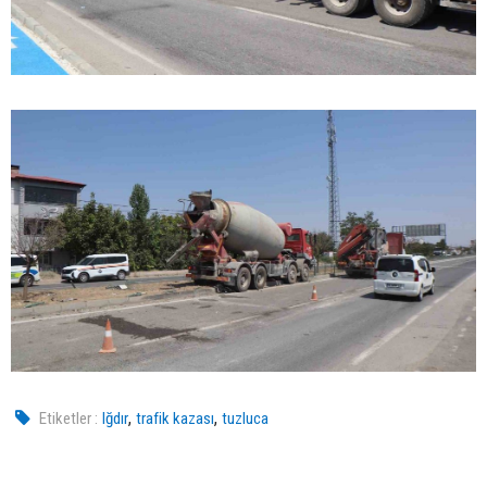
,
,
Etiketler :
Iğdır
trafik kazası
tuzluca