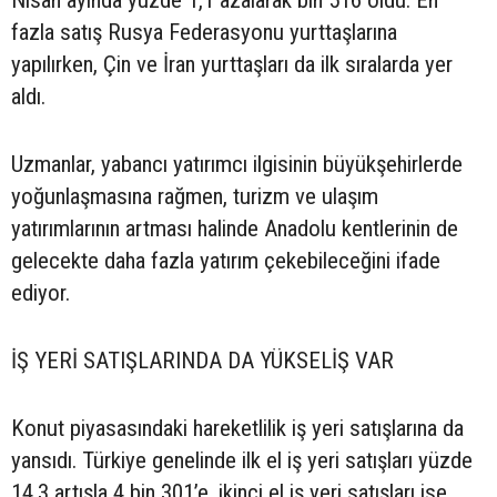
Nisan ayında yüzde 1,1 azalarak bin 516 oldu. En
fazla satış Rusya Federasyonu yurttaşlarına
yapılırken, Çin ve İran yurttaşları da ilk sıralarda yer
aldı.
Uzmanlar, yabancı yatırımcı ilgisinin büyükşehirlerde
yoğunlaşmasına rağmen, turizm ve ulaşım
yatırımlarının artması halinde Anadolu kentlerinin de
gelecekte daha fazla yatırım çekebileceğini ifade
ediyor.
İŞ YERİ SATIŞLARINDA DA YÜKSELİŞ VAR
Konut piyasasındaki hareketlilik iş yeri satışlarına da
yansıdı. Türkiye genelinde ilk el iş yeri satışları yüzde
14,3 artışla 4 bin 301’e, ikinci el iş yeri satışları ise