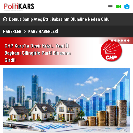
ş
Domuz Sanıp Ateş Etti, Babasının Ölümüne Neden Oldu
Heybeliada
Ekiplerin Ç
HABERLER
KARS HABERLERİ
1
2
3
4
5
6
7
CHP Kars’ta Devir Krizi.. Yeni İl
Başkanı Çilingirle Parti Binasına
Girdi!