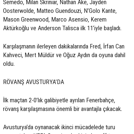
Semedo, Milan Skriniar, Nathan Ake, Jayden
Oosterwolde, Matteo Guendouzi, N’Golo Kante,
Mason Greenwood, Marco Asensio, Kerem
Aktürkoğlu ve Anderson Talisca ilk 11’iyle başladı.
Karşılaşmanın ilerleyen dakikalarında Fred, İrfan Can
Kahveci, Mert Müldür ve Oğuz Aydın da oyuna dahil
oldu.
RÖVANŞ AVUSTURYA’DA
İlk maçtan 2-0’lık galibiyetle ayrılan Fenerbahçe,
rövanş karşılaşmasına önemli bir avantajla çıkacak.
Avusturya’da oynanacak ikinci mücadelede turu