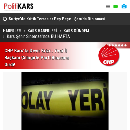
Suriye’de Kritik Temaslar Peş Peşe.. Şam’da Diplomasi
AB, Rus Var
ve Güvenlik Gündemi Öne Çıktı!
Ukrayna’ya
“Milli Dayanışma” Teklifine Destek Genişledi.. CHP ve
HABERLER
KARS HABERLERİ
KARS GÜNDEM
Kars Şehir Sineması'nda BU HAFTA
HÜDA PAR da İmzacı Oldu!
1
2
3
4
5
6
7
CHP Kars’ta Devir Krizi.. Yeni İl
Başkanı Çilingirle Parti Binasına
Girdi!