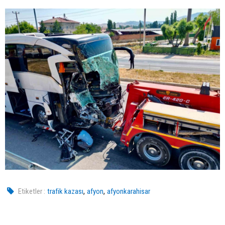
,
,
Etiketler :
trafik kazası
afyon
afyonkarahisar