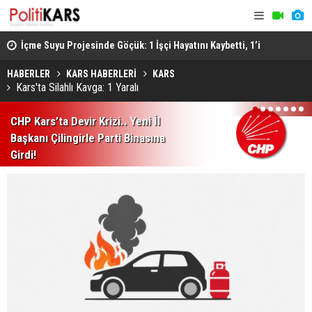
ştü..
İçme Suyu Projesinde Göçük: 1 İşçi Hayatını Kaybetti, 1’i
Afyon’da F
Ağır Yaralı
Sonucu 1 Ki
HABERLER
KARS HABERLERİ
KARS
Kars'ta Silahlı Kavga: 1 Yaralı
1
2
3
4
5
6
7
CHP Kars’ta Devir Krizi.. Yeni İl
Başkanı Çilingirle Parti Binasına
Girdi!