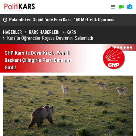
lli
Palandöken Geçidi’nde Feci Kaza: 150 Metrelik Uçuruma
Azerbaycan
Yuvarlandı
Gündemde B
HABERLER
KARS HABERLERİ
KARS
Kars'ta Öğrenciler Rojava Devrimini Selamladı
1
2
3
4
5
6
7
CHP Kars’ta Devir Krizi.. Yeni İl
Başkanı Çilingirle Parti Binasına
Girdi!