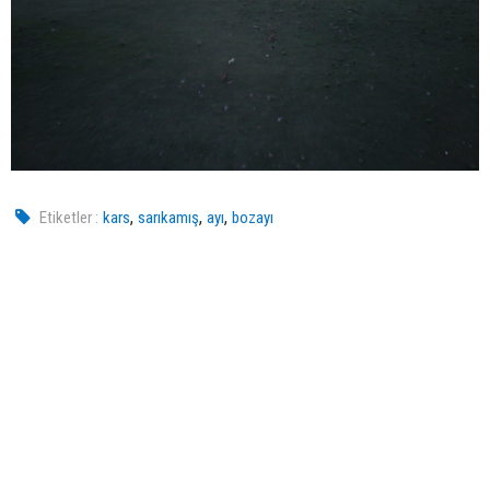
,
,
,
Etiketler :
kars
sarıkamış
ayı
bozayı