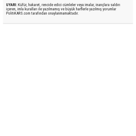
UYARI:
Küfür, hakaret, rencide edici cümleler veya imalar, inançlara saldırı
içeren, imla kuralları ile yazılmamış ve büyük harflerle yazılmış yorumlar
PolitiKARS.com tarafından onaylanmamaktadır.