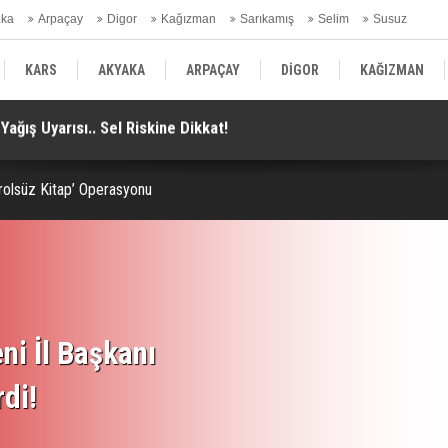
aka
Arpaçay
Digor
Kağızman
Sarıkamış
Selim
Susuz
ars Gündem
KARS
AKYAKA
ARPAÇAY
DİGOR
KAĞIZMAN
yor.. Araçlar Yeniden Yollara Dönüyor!
Ka
SELİM
SUSUZ
KARS GÜNDEM
rolsüz Kitap’ Operasyonu
ni İl Başkanı
rdi!