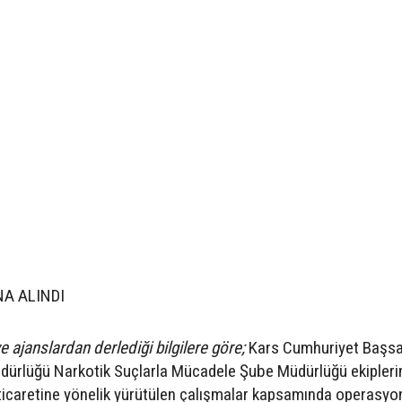
A ALINDI
e ajanslardan derlediği bilgilere göre;
Kars Cumhuriyet Başsav
dürlüğü Narkotik Suçlarla Mücadele Şube Müdürlüğü ekipleri
ticaretine yönelik yürütülen çalışmalar kapsamında operasyo