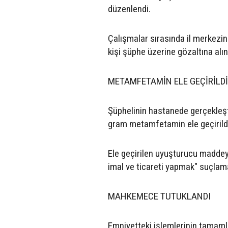
düzenlendi.
Çalışmalar sırasında il merkezi
kişi şüphe üzerine gözaltına alın
METAMFETAMİN ELE GEÇİRİLDİ
Şüphelinin hastanede gerçekleşt
gram metamfetamin ele geçirildiği
Ele geçirilen uyuşturucu maddey
imal ve ticareti yapmak" suçlamas
MAHKEMECE TUTUKLANDI
Emniyetteki işlemlerinin tamamla