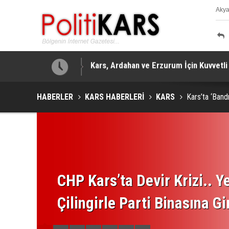
Aky
K
Dünyanın Sayılı Klasikleri Restore Edili
HABERLER
KARS HABERLERİ
KARS
Kars’ta ‘Band
CHP Kars’ta Devir Krizi.. Ye
Çilingirle Parti Binasına Gi