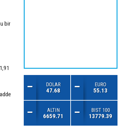
u bir
1,91
DOLAR
EURO
47.68
55.13
madde
ALTIN
BIST 100
6659.71
13779.39