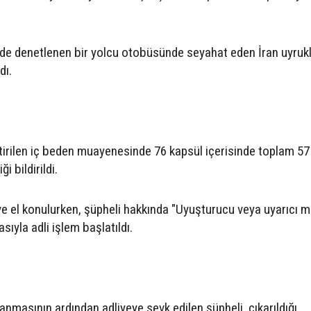
nde denetlenen bir yolcu otobüsünde seyahat eden İran uyrukl
dı.
irilen iç beden muayenesinde 76 kapsül içerisinde toplam 57
 bildirildi.
e el konulurken, şüpheli hakkında "Uyuşturucu veya uyarıcı 
ıyla adli işlem başlatıldı.
nmasının ardından adliyeye sevk edilen şüpheli, çıkarıldığı