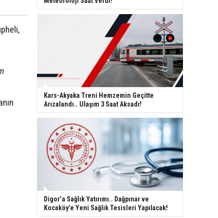
Meteoroloji Saat Verdi!
pheli,
m
Kars-Akyaka Treni Hemzemin Geçitte
anın
Arızalandı.. Ulaşım 3 Saat Aksadı!
Digor’a Sağlık Yatırımı.. Dağpınar ve
Kocaköy’e Yeni Sağlık Tesisleri Yapılacak!